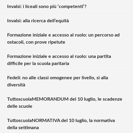
Invalsi: i liceali sono più ‘competenti’?
Invalsi: alla ricerca dell’equità
Formazione iniziale e accesso al ruolo: un percorso ad
ostacoli, con prove ripetute
Formazione iniziale e accesso al ruolo: una partita
difficile per la scuola paritaria
Fedeli: no alle classi omogenee per livello, sì alla
diversità
TuttoscuolaMEMORANDUM del 10 luglio, le scadenze
Solo gli utenti registrati possono
delle scuole
commentare!
TuttoscuolaNORMATIVA del 10 luglio, la normativa
della settimana
Effettua il
o
Login
Registrati