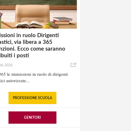
ssioni in ruolo Dirigenti
stici, via libera a 365
nzioni. Ecco come saranno
ibuiti i posti
sto 2026
65 le immissioni in ruolo di dirigenti
ici autorizzate...
PROFESSIONE SCUOLA
GENITORI