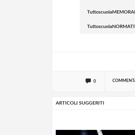
TuttoscuolaMEMORANDU
Solo gli utenti regi
TuttoscuolaNORMATIVA 
Effettua il
o
Login
oppure accedi via
COMMENT
0
ARTICOLI SUGGERITI