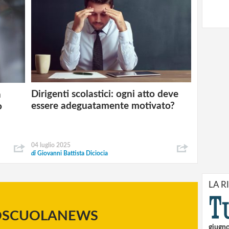
Dirigenti scolastici: ogni atto deve
a
essere adeguatamente motivato?
o
04 luglio 2025
di
Giovanni Battista Diciocia
LA R
OSCUOLANEWS
giugn