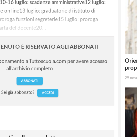
0-16 luglio: scadenze amministrative12 luglio:
e on line13 luglio: graduatorie di istituto di
Proroga funzioni segreterie15 luglio: proroga
arta del docente20...
ENUTO È RISERVATO AGLI ABBONATI
Orie
bbonamento a Tuttoscuola.com per avere accesso
prop
all'archivio completo
29 nov
ABBONATI
Sei già abbonato?
ACCEDI