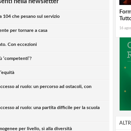
esenti nella newsletter
Form
la 104 che pesano sul servizio
Tutt
16 ago
ente per tornare a casa
nato. Con eccezioni
più ‘competenti’?
l’equità
accesso al ruolo: un percorso ad ostacoli, con
ccesso al ruolo: una partita difficile per la scuola
ALTR
mogenee per livello, sì alla diversità