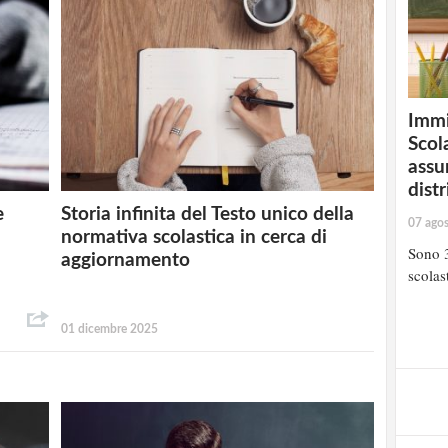
Immi
Scola
assu
distr
e
Storia infinita del Testo unico della
07 ago
normativa scolastica in cerca di
Sono 3
aggiornamento
scolast
01 dicembre 2025