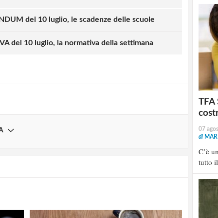
M del 10 luglio, le scadenze delle scuole
strati possono commentare!
del 10 luglio, la normativa della settimana
Registrati
TFA 
cost
07 ago
A
di
MARI
C’è u
tutto i