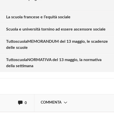
La scuola francese e l’equità sociale
Scuola e università tornino ad essere ascensore sociale
TuttoscuolaMEMORANDUM del 13 maggio, le scadenze
Solo gli utenti registrati possono
delle scuole
commentare!
TuttoscuolaNORMATIVA del 13 maggio, la normativa
della settimana
Effettua il
o
Login
Registrati
oppure accedi via
COMMENTA
0