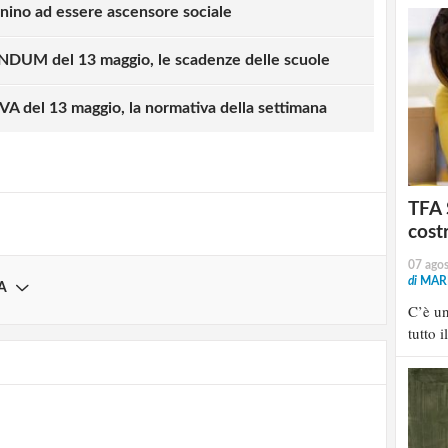
rnino ad essere ascensore sociale
UM del 13 maggio, le scadenze delle scuole
strati possono commentare!
 del 13 maggio, la normativa della settimana
Registrati
TFA 
cost
07 ago
di
MARI
A
C’è u
tutto i