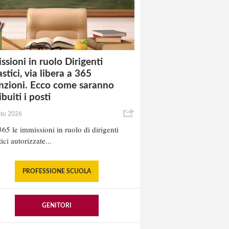
ssioni in ruolo Dirigenti
stici, via libera a 365
nzioni. Ecco come saranno
ibuiti i posti
sto 2026
65 le immissioni in ruolo di dirigenti
ici autorizzate...
PROFESSIONE SCUOLA
GENITORI