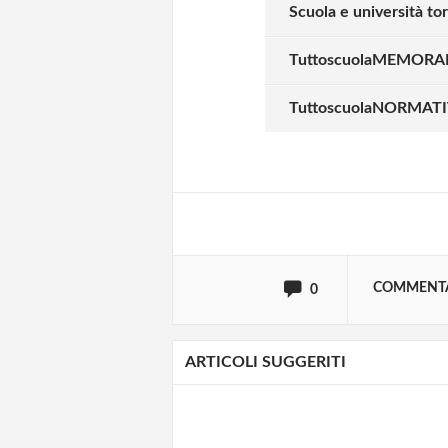
Scuola e università to
TuttoscuolaMEMORAND
Solo gli utenti regi
TuttoscuolaNORMATIVA
Effettua il
o
Login
oppure accedi via
COMMENT
0
ARTICOLI SUGGERITI