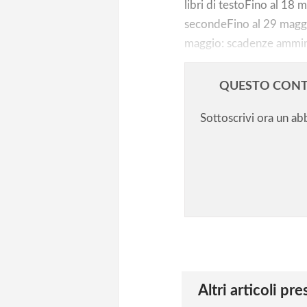
libri di testoFino al 18 
secondeFino al 29 maggi
maggio: scadenze ammini
QUESTO CONT
Sottoscrivi ora un a
Altri articoli pr