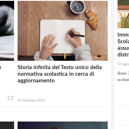
Immi
Scola
assu
distr
07 ago
e
Storia infinita del Testo unico della
Sono 3
normativa scolastica in cerca di
scolast
aggiornamento
01 dicembre 2025