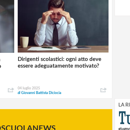
Dirigenti scolastici: ogni atto deve
a
essere adeguatamente motivato?
o
04 luglio 2025
di
Giovanni Battista Diciocia
LA R
OSCUOLANEWS
giugn