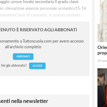
maggio: prove Invalsi secondaria II grado classi
o: rilevazione assenze personale scolastico15-16
strativeCome di consueto, in questo periodo...
ENUTO È RISERVATO AGLI ABBONATI
bbonamento a Tuttoscuola.com per avere accesso
all'archivio completo
Orie
prop
ABBONATI
29 nov
Sei già abbonato?
ACCEDI
esenti nella newsletter