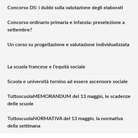
Concorso DS: i dubbi sulla valutazione degli elaborati
Concorso ordinario primaria e infanzia: preselezione a
settembre?
Un corso su progettazione e valutazione individualizzata
La scuola francese e l’equità sociale
Scuola e università tornino ad essere ascensore sociale
TuttoscuolaMEMORANDUM del 13 maggio, le scadenze
Solo gli utenti registrati possono
delle scuole
commentare!
TuttoscuolaNORMATIVA del 13 maggio, la normativa
della settimana
Effettua il
o
Login
Registrati