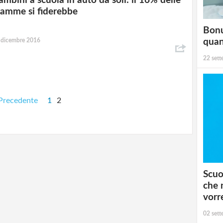
ambini a scuola in auto da soli: il 16% delle
amme si fiderebbe
Bonu
 dicembre 2016
qua
22 set
Precedente
1
2
Scuo
che 
vorr
02 set