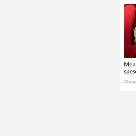
Mens
spes
22 giu