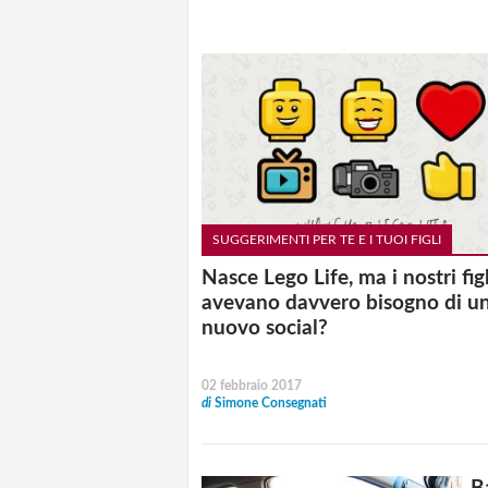
SUGGERIMENTI PER TE E I TUOI FIGLI
Nasce Lego Life, ma i nostri figl
avevano davvero bisogno di u
nuovo social?
02 febbraio 2017
di
Simone Consegnati