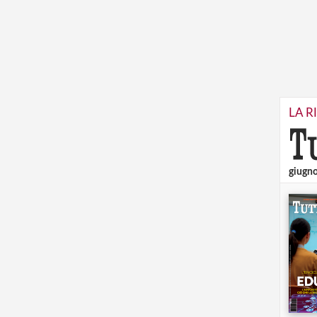
LA R
giugn