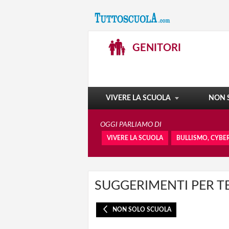
STUDIARE ALL'ESTERO
GENITORI
SCUOLA ISTRUZIONI PER L'USO
IL MEDICO ACCANTO A VOI
EXA - ERAVAMO ALUNNI
VIVERE LA SCUOLA
NON 
OGGI PARLIAMO DI
VIVERE LA SCUOLA
BULLISMO, CYBE
SUGGERIMENTI PER TE 
NON SOLO SCUOLA