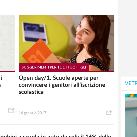
SUGGERIMENTI PER TE E I TUOI FIGLI
i
Open day/1. Scuole aperte per
VET
n
convincere i genitori all’iscrizione
scolastica
14 gennaio 2017