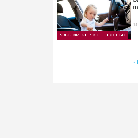
B
m
14
SUGGERIMENTI PER TE E I TUOI FIGLI
« 