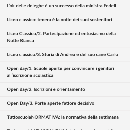
L’ok delle deleghe è un successo della ministra Fedeli
Liceo classico: tenera è la notte dei suoi sostenitori
Liceo Classico/2. Partecipazione ed entusiasmo della
Notte Bianca
Liceo classico/3. Storia di Andrea e del suo cane Carlo
Solo gli utenti registrati possono
Open day/1. Scuole aperte per convincere i genitori
commentare!
all’iscrizione scolastica
Open day/2. Iscrizioni e orientamento
Effettua il
o
Login
Registrati
Open Day/3. Porte aperte fattore decisivo
TuttoscuolaNORMATIVA: la normativa della settimana
oppure accedi via