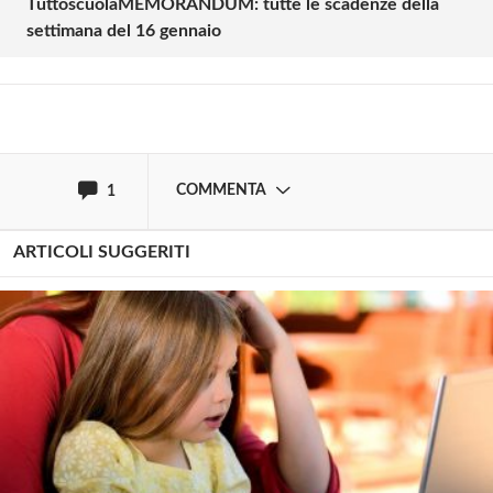
TuttoscuolaMEMORANDUM: tutte le scadenze della
settimana del 16 gennaio
Armando Palma
mercoledì 18 gennaio 2017
Ecco un esempio magnifico di promozione della
cultura dal basso!!!
COMMENTA
1
ARTICOLI SUGGERITI