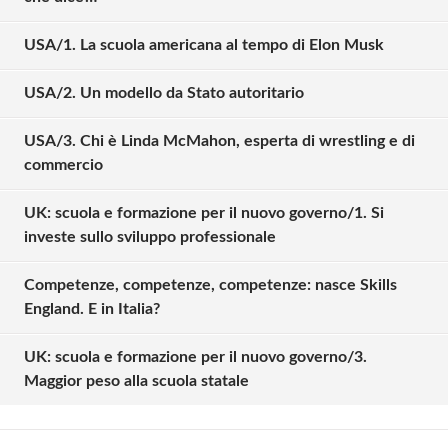
USA/1. La scuola americana al tempo di Elon Musk
USA/2. Un modello da Stato autoritario
USA/3. Chi è Linda McMahon, esperta di wrestling e di
commercio
UK: scuola e formazione per il nuovo governo/1. Si
investe sullo sviluppo professionale
Competenze, competenze, competenze: nasce Skills
Solo gli utenti registrati possono
England. E in Italia?
commentare!
UK: scuola e formazione per il nuovo governo/3.
Maggior peso alla scuola statale
Effettua il
o
Login
Registrati