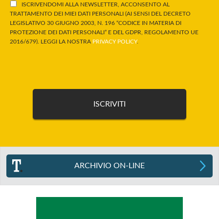
ISCRIVENDOMI ALLA NEWSLETTER, ACCONSENTO AL
TRATTAMENTO DEI MIEI DATI PERSONALI (AI SENSI DEL DECRETO
LEGISLATIVO 30 GIUGNO 2003, N. 196 “CODICE IN MATERIA DI
PROTEZIONE DEI DATI PERSONALI” E DEL GDPR, REGOLAMENTO UE
2016/679). LEGGI LA NOSTRA
PRIVACY POLICY
.
ARCHIVIO ON-LINE