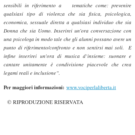
sensibili in riferimento a tematiche come: prevenire
qualsiasi tipo di violenza che sia fisica, psicologica,
economica, sessuale diretta a qualsiasi individuo che sia
Donna che sia Uomo. Inserirei un’ora conversazione con
una psicologa in modo tale che gli alunni possano avere un
punto di riferimento/confronto e non sentirsi mai soli. E
infine inserirei un’ora di musica d’insieme: suonare e
cantare unitamente è condivisione piacevole che crea
legami reali e inclusione”.
Per maggiori informazioni:
www.vociperlaliberta.it
© RIPRODUZIONE RISERVATA
Solo gli utenti registrati possono
commentare!
Effettua il
o
Login
Registrati