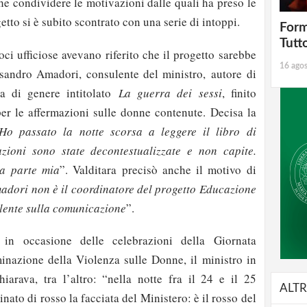
e condividere le motivazioni dalle quali ha preso le
getto si è subito scontrato con una serie di intoppi.
Form
Tutt
oci ufficiose avevano riferito che il progetto sarebbe
16 ago
sandro Amadori, consulente del ministro, autore di
za di genere intitolato
La guerra dei sessi
, finito
per le affermazioni sulle donne contenute. Decisa la
Ho passato la notte scorsa a leggere il libro di
zioni sono state decontestualizzate e non capite.
da parte mia
”. Valditara precisò anche il motivo di
adori non è il coordinatore del progetto Educazione
ulente sulla comunicazione
”.
in occasione delle celebrazioni della Giornata
minazione della Violenza sulle Donne, il ministro in
arava, tra l’altro: “nella notte fra il 24 e il 25
ALTR
ato di rosso la facciata del Ministero: è il rosso del