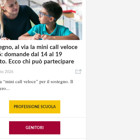
gno, al via la mini call veloce
: domande dal 14 al 19
to. Ecco chi può partecipare
sto 2026
la “mini call veloce” per il sostegno. Il
ero...
PROFESSIONE SCUOLA
GENITORI