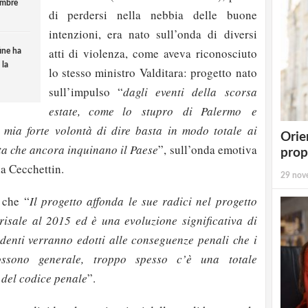
embre
di perdersi nella nebbia delle buone
intenzioni, era nato sull’onda di diversi
atti di violenza, come aveva riconosciuto
ine ha
 la
lo stesso ministro Valditara: progetto nato
sull’impulso “
dagli eventi della scorsa
estate, come lo stupro di Palermo e
mia forte volontà di dire basta in modo totale ai
Orie
sta che ancora inquinano il Paese
”, sull’onda emotiva
prop
a Cecchettin.
29 nov
 che “
Il progetto affonda le sue radici nel progetto
risale al 2015 ed è una evoluzione significativa di
udenti verranno edotti alle conseguenze penali che i
ssono generale, troppo spesso c’è una totale
del codice penale
”.