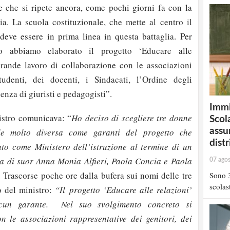
le che si ripete ancora, come pochi giorni fa con la
lia. La scuola costituzionale, che mette al centro il
deve essere in prima linea in questa battaglia. Per
o abbiamo elaborato il progetto ‘Educare alle
 grande lavoro di collaborazione con le associazioni
tudenti, dei docenti, i Sindacati, l’Ordine degli
enza di giuristi e pedagogisti”.
Immi
istro comunicava: “
Ho deciso di scegliere tre donne
Scola
assu
le molto diversa come garanti del progetto che
distr
to come Ministero dell’istruzione al termine di un
ta di suor Anna Monia Alfieri, Paola Concia e Paola
07 ago
. Trascorse poche ore dalla bufera sui nomi delle tre
Sono 3
scolast
o del ministro:
“Il progetto ‘Educare alle relazioni’
cun garante. Nel suo svolgimento concreto si
n le associazioni rappresentative dei genitori, dei