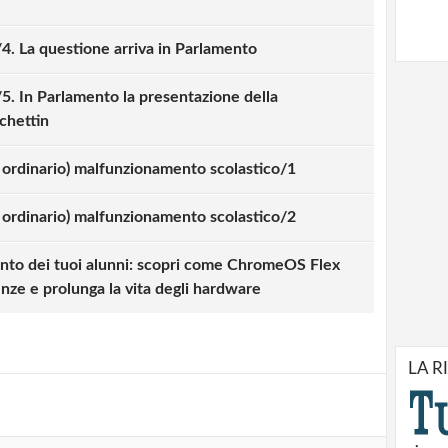
/4. La questione arriva in Parlamento
/5. In Parlamento la presentazione della
chettin
e ordinario) malfunzionamento scolastico/1
e ordinario) malfunzionamento scolastico/2
strati possono commentare!
nto dei tuoi alunni: scopri come ChromeOS Flex
enze e prolunga la vita degli hardware
Registrati
LA R