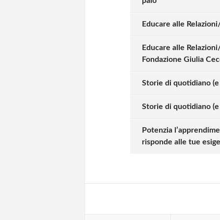
palo
Educare alle Relazioni
Educare alle Relazioni
Fondazione Giulia Cec
Storie di quotidiano (
Storie di quotidiano (
Solo gli utenti regi
Potenzia l’apprendime
risponde alle tue esig
Effettua il
o
Login
oppure accedi via