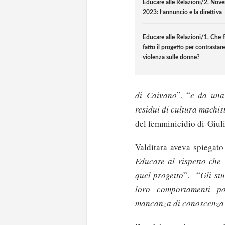
Educare alle Relazioni/2. Nov
2023: l’annuncio e la direttiva
Educare alle Relazioni/1. Che f
fatto il progetto per contrastare
violenza sulle donne?
di Caivano
”, “
e da una 
residui di cultura machi
del femminicidio di Giuli
Valditara aveva spiegato
Educare al rispetto che 
quel progetto
”. “
Gli st
loro comportamenti po
mancanza di conoscenza 