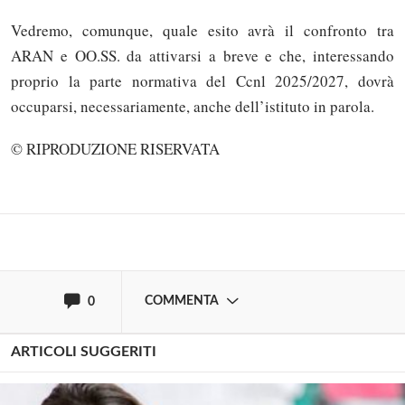
Vedremo, comunque, quale esito avrà il confronto tra
ARAN e OO.SS. da attivarsi a breve e che, interessando
proprio la parte normativa del Ccnl 2025/2027, dovrà
Solo gli utenti registrati possono
occuparsi, necessariamente, anche dell’istituto in parola.
commentare!
© RIPRODUZIONE RISERVATA
Effettua il
o
Login
Registrati
oppure accedi via
COMMENTA
0
ARTICOLI SUGGERITI