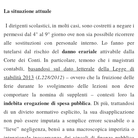
La situazione attuale
I dirigenti scolastici, in molti casi, sono costretti a negare i
permessi dal 4° al 9° giorno ove non sia possibile ricorrere
alle sostituzioni con personale interno. Lo fanno per
danno erariale
tutelarsi dal rischio del
attivabile dalla
Corte dei Conti. In particolare, temono che i magistrati
contabili,
basandosi sul dato letterale
della Legge di
stabilità 2013
(
L.228/2012
) – ovvero che la fruizione delle
ferie durante lo svolgimento delle lezioni non deve
comportare la nomina di supplenti – contesti loro la
indebita erogazione di spesa pubblica
. Di più, trattandosi
di un divieto normativo esplicito, la sua disapplicazione
non può essere imputata a semplice errore scusabile o a
“lieve” negligenza, bensì a una macroscopica imperizia o
intenzionale inosservanza dei vincoli di finanza pubblica