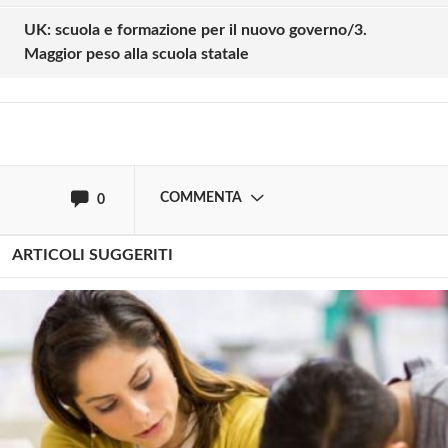
UK: scuola e formazione per il nuovo governo/3.
Maggior peso alla scuola statale
Effettua il
o
Login
Registrati
oppure accedi via
COMMENTA
0
ARTICOLI SUGGERITI