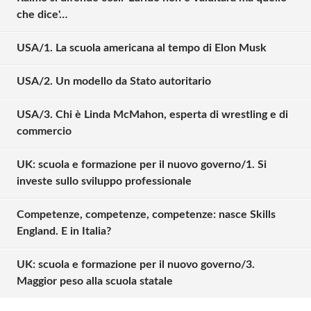
che dice'…
USA/1. La scuola americana al tempo di Elon Musk
USA/2. Un modello da Stato autoritario
USA/3. Chi è Linda McMahon, esperta di wrestling e di
commercio
UK: scuola e formazione per il nuovo governo/1. Si
investe sullo sviluppo professionale
Competenze, competenze, competenze: nasce Skills
Solo gli utenti registrati possono
England. E in Italia?
commentare!
UK: scuola e formazione per il nuovo governo/3.
Maggior peso alla scuola statale
Effettua il
o
Login
Registrati