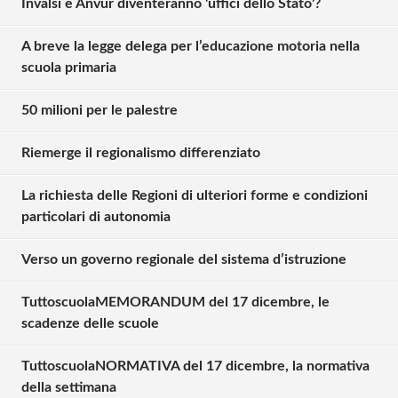
Invalsi e Anvur diventeranno 'uffici dello Stato'?
A breve la legge delega per l’educazione motoria nella
scuola primaria
50 milioni per le palestre
Solo gli utenti registrati possono
Riemerge il regionalismo differenziato
commentare!
La richiesta delle Regioni di ulteriori forme e condizioni
particolari di autonomia
Effettua il
o
Login
Registrati
Verso un governo regionale del sistema d’istruzione
TuttoscuolaMEMORANDUM del 17 dicembre, le
oppure accedi via
scadenze delle scuole
TuttoscuolaNORMATIVA del 17 dicembre, la normativa
della settimana
Andreana Pilo