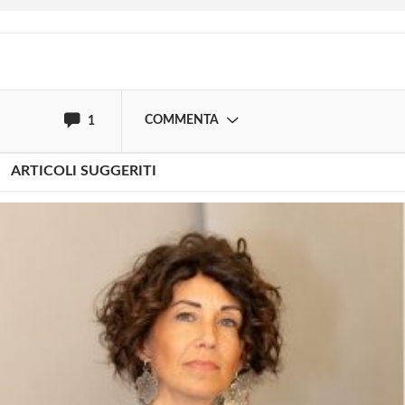
giovedì 20 dicembre 2018
Speriamo ci sia per gli insegnanti, la possibilità di
specializzarsi. Mi interesserebbe ricevere notizie in
merito.
COMMENTA
1
ARTICOLI SUGGERITI