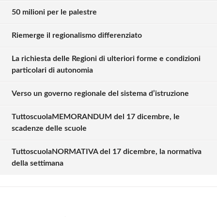
50 milioni per le palestre
Solo gli utenti registrati possono
Riemerge il regionalismo differenziato
commentare!
La richiesta delle Regioni di ulteriori forme e condizioni
particolari di autonomia
Effettua il
o
Login
Registrati
Verso un governo regionale del sistema d’istruzione
TuttoscuolaMEMORANDUM del 17 dicembre, le
oppure accedi via
scadenze delle scuole
TuttoscuolaNORMATIVA del 17 dicembre, la normativa
della settimana
Andreana Pilo
giovedì 20 dicembre 2018
Speriamo ci sia per gli insegnanti, la possibilità di
specializzarsi. Mi interesserebbe ricevere notizie in