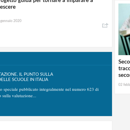
rogetto guida per tornare a imparare a
rescere
 gennaio 2020
Seco
tracc
TAZIONE. IL PUNTO SULLA
seco
ELLE SCUOLE IN ITALIA
02 febb
no speciale pubblicato integralmente nel numero 623 di
o sulla valutazione...