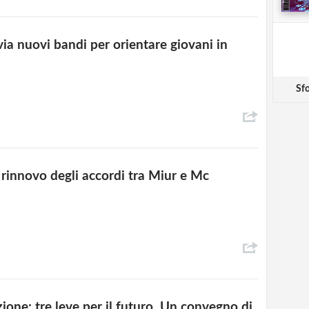
 via nuovi bandi per orientare giovani in
Sfo
rinnovo degli accordi tra Miur e Mc
ione: tre leve per il futuro. Un convegno di