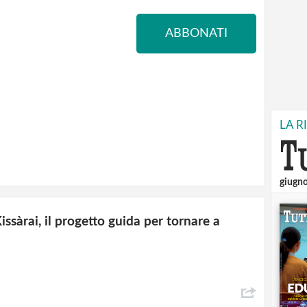
ABBONATI
LA R
giugn
sàrai, il progetto guida per tornare a