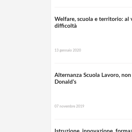
Welfare, scuola e territorio: al
difficoltà
13 gennaio 2020
Alternanza Scuola Lavoro, non 
Donald’s
07 novembre 2019
Istruzione, innovazione, formaz