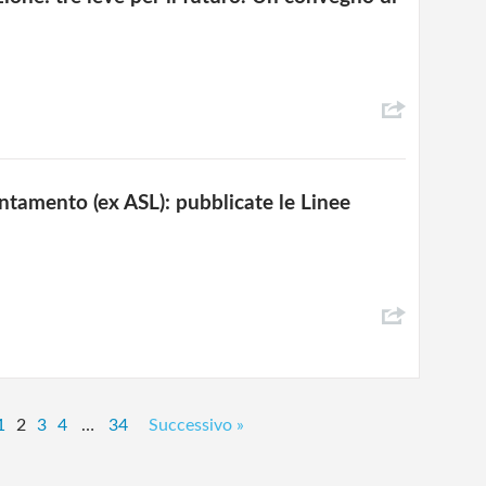
ientamento (ex ASL): pubblicate le Linee
1
2
3
4
…
34
Successivo »