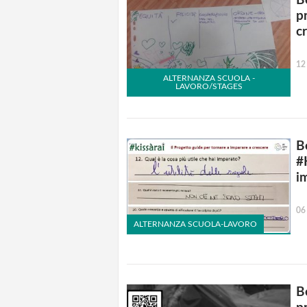
Be
p
cr
12
ALTERNANZA SCUOLA -
LAVORO/STAGES
B
#
i
06
ALTERNANZA SCUOLA-LAVORO
B