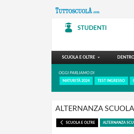
TENDENZE
PIANETA UNIVERSITÀ
STUDENTI
SCUOLA E SPORT
OBIETTIVO INSEGNARE
MASTER E POST LAUREA
SCUOLA E OLTRE
DENTRO 
OGGI PARLIAMO DI
MATURITÀ 2024
TEST INGRESSO
ALTERNANZA SCUOL
SCUOLA E OLTRE
ALTERNANZA SCU