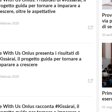
 With Us Onlus: i risultati di #Kissàrai, il
rogetto guida per tornare a imparare a
escere, oltre le aspettative
Prov
via 
 febbraio 2020
di s
30 apri
e With Us Onlus presenta i risultati di
Kissàrai, il progetto guida per tornare a
mparare a crescere
 febbraio 2020
Prim
eserc
e With Us Onlus racconta #Kissàrai, il
01 mag