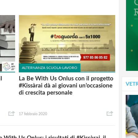
ALTERNANZA SCUOLA-LAVORO
l
La Be With Us Onlus con il progetto
VET
#Kissàrai dà ai giovani un’occasione
di crescita personale
17 febbraio 2020