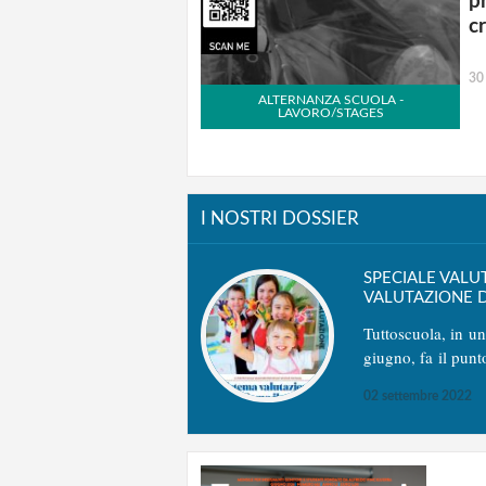
p
c
30
ALTERNANZA SCUOLA -
LAVORO/STAGES
I NOSTRI DOSSIER
SPECIALE VALU
VALUTAZIONE D
Tuttoscuola, in u
giugno, fa il punt
02 settembre 2022