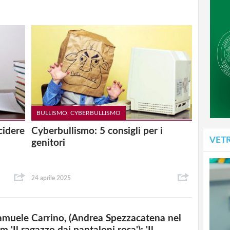
BULLISMO, CYBERBULLISMO
cidere
Cyberbullismo: 5 consigli per i
VET
genitori
24 aprile 2025
amuele Carrino, (Andrea Spezzacatena nel