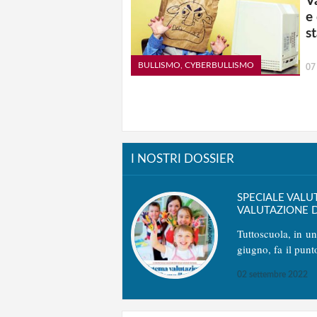
V
e
st
BULLISMO, CYBERBULLISMO
07
I NOSTRI DOSSIER
SPECIALE VALU
VALUTAZIONE D
Tuttoscuola, in u
giugno, fa il punt
02 settembre 2022