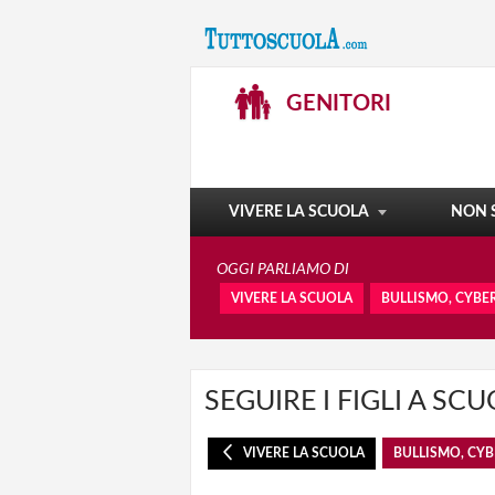
STUDIARE ALL'ESTERO
GENITORI
SCUOLA ISTRUZIONI PER L'USO
IL MEDICO ACCANTO A VOI
EXA - ERAVAMO ALUNNI
VIVERE LA SCUOLA
NON 
OGGI PARLIAMO DI
VIVERE LA SCUOLA
BULLISMO, CYBE
SEGUIRE I FIGLI A SC
VIVERE LA SCUOLA
BULLISMO, CY