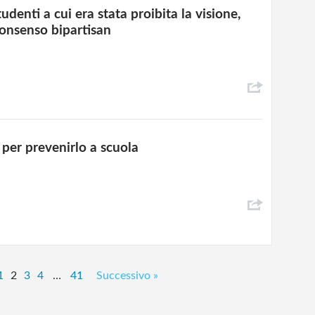
udenti a cui era stata proibita la visione,
uonsenso bipartisan
 per prevenirlo a scuola
1
2
3
4
…
41
Successivo »