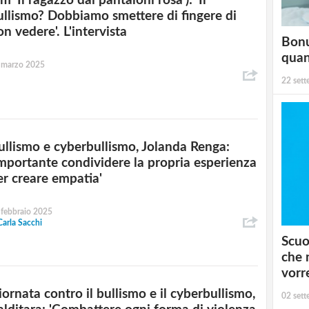
lm 'Il ragazzo dai pantaloni rosa'): 'Il
ullismo? Dobbiamo smettere di fingere di
n vedere'. L'intervista
Bonu
qua
 marzo 2025
22 set
ullismo e cyberbullismo, Jolanda Renga:
Importante condividere la propria esperienza
er creare empatia'
 febbraio 2025
Carla Sacchi
Scuo
che 
vorr
iornata contro il bullismo e il cyberbullismo,
02 set