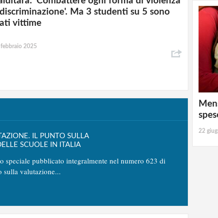
alditara: 'Combattere ogni forma di violenza
 discriminazione'. Ma 3 studenti su 5 sono
ati vittime
 febbraio 2025
Mens
spes
22 giu
TAZIONE. IL PUNTO SULLA
ELLE SCUOLE IN ITALIA
no speciale pubblicato integralmente nel numero 623 di
o sulla valutazione...