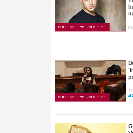
fi
b
no
BULLISMO, CYBERBULLISMO
05
B
'
p
26
di
BULLISMO, CYBERBULLISMO
G