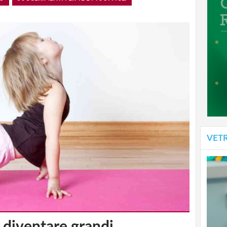
VET
r diventare grandi