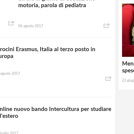
motoria, parola di pediatra
06 agosto 2017
rocini Erasmus, Italia al terzo posto in
uropa
Mens
spes
 agosto 2017
22 giu
nline nuovo bando Intercultura per studiare
l'estero
 luglio 2017