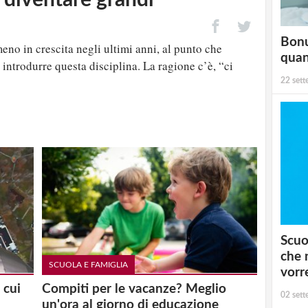
Bonu
no in crescita negli ultimi anni, al punto che
qua
introdurre questa disciplina. La ragione c’è, “ci
22 set
Scuo
che 
SCUOLA E FAMIGLIA
vorr
 cui
Compiti per le vacanze? Meglio
02 set
un'ora al giorno di educazione