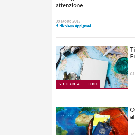
attenzione
08 agosto 2017
di
Nicoletta Appignani
Ti
E
04
STUDIARE ALL'ESTERO
O
al
28