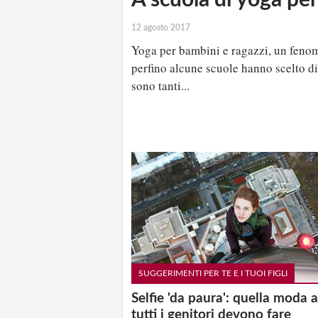
12 agosto 2017
Yoga per bambini e ragazzi, un fenome
perfino alcune scuole hanno scelto di 
sono tanti...
SUGGERIMENTI PER TE E I TUOI FIGLI
Selfie 'da paura': quella moda a
tutti i genitori devono fare