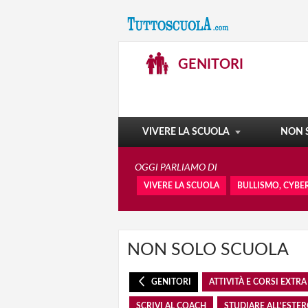
STUDIARE ALL'ESTERO
GENITORI
SCUOLA ISTRUZIONI PER L'USO
IL MEDICO ACCANTO A VOI
EXA - ERAVAMO ALUNNI
VIVERE LA SCUOLA
NON 
OGGI PARLIAMO DI
VIVERE LA SCUOLA
BULLISMO, CYBE
NON SOLO SCUOLA
GENITORI
ATTIVITÀ E CORSI EXTR
SCRIVI AL COACH
STUDIARE ALL'ESTE