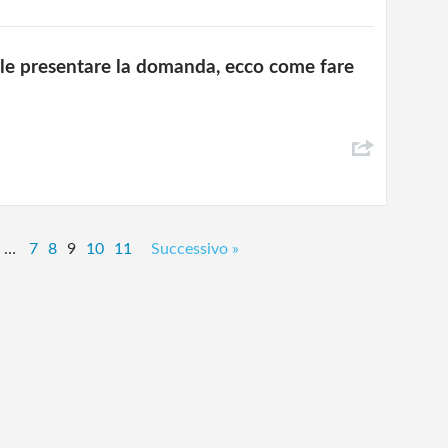
le presentare la domanda, ecco come fare
…
7
8
9
10
11
Successivo »