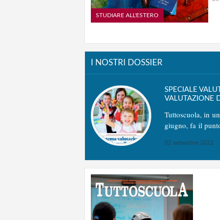
STUDIARE ALL'ESTERO
I NOSTRI DOSSIER
SPECIALE VALU
VALUTAZIONE D
Tuttoscuola, in u
giugno, fa il punt
02 settembre 2022