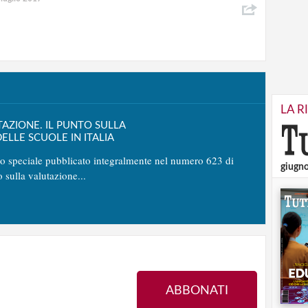
LA R
TAZIONE. IL PUNTO SULLA
ELLE SCUOLE IN ITALIA
no speciale pubblicato integralmente nel numero 623 di
giugn
o sulla valutazione...
ABBONATI