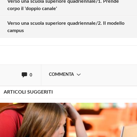
Verso una scuola superiore quadriennale/1. Prende
Solo gli utenti registrati possono
corpo il 'doppio canale'
commentare!
Verso una scuola superiore quadriennale/2. Il modello
campus
Effettua il
o
Login
Registrati
oppure accedi via
COMMENTA
0
ARTICOLI SUGGERITI