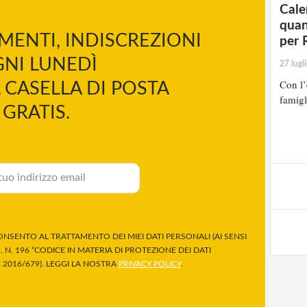
Cale
quan
MENTI, INDISCREZIONI
per 
NI LUNEDÌ
27 lugl
Con l’
 CASELLA DI POSTA
famigl
GRATIS.
NSENTO AL TRATTAMENTO DEI MIEI DATI PERSONALI (AI SENSI
 N. 196 “CODICE IN MATERIA DI PROTEZIONE DEI DATI
2016/679). LEGGI LA NOSTRA
PRIVACY POLICY
.