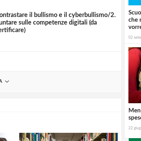
Scuo
ontrastare il bullismo e il cyberbullismo/2.
strati possono commentare!
che 
untare sulle competenze digitali (da
vorr
ertificare)
Registrati
02 set
A
Mens
spes
22 giu