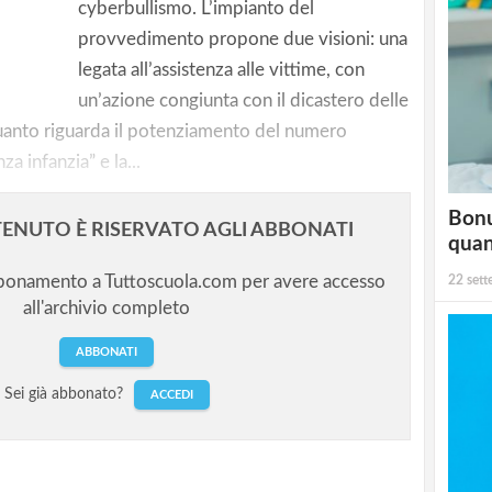
cyberbullismo. L’impianto del
provvedimento propone due visioni: una
are)
legata all’assistenza alle vittime, con
un’azione congiunta con il dicastero delle
 quanto riguarda il potenziamento del numero
 infanzia” e la...
Bonu
ENUTO È RISERVATO AGLI ABBONATI
qua
bbonamento a Tuttoscuola.com per avere accesso
22 set
all'archivio completo
ABBONATI
Sei già abbonato?
ACCEDI