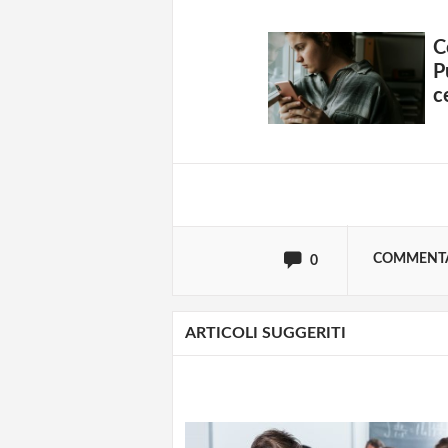
C
Solo gli utenti regi
P
c
Effettua il
o
Login
oppure accedi via
COMMENT
0
ARTICOLI SUGGERITI