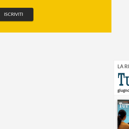
LA R
giugn