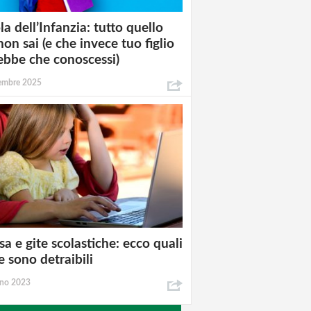
la dell’Infanzia: tutto quello
non sai (e che invece tuo figlio
ebbe che conoscessi)
tembre 2025
a e gite scolastiche: ecco quali
e sono detraibili
gno 2023