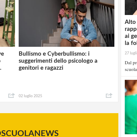
Alto
rapp
ai g
la fo
ve
Bullismo e Cyberbullismo: i
27 lugl
o
suggerimenti dello psicologo a
Dal pr
.
genitori e ragazzi
scuola
02 luglio 2025
OSCUOLANEWS