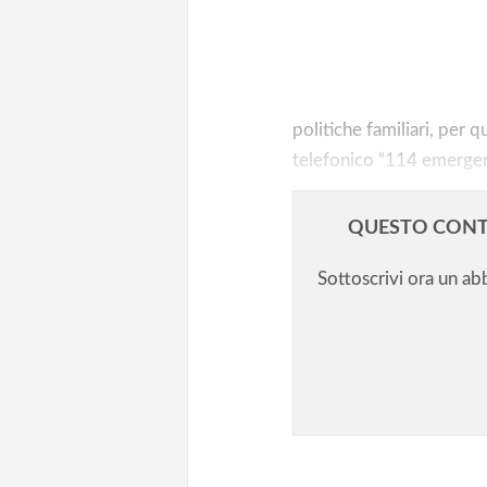
Contrastare il bullismo e il
cyberbullismo/2. Puntare sulle
competenze digitali (da certific
politiche familiari, per
telefonico “114 emergenza
QUESTO CONT
Sottoscrivi ora un a