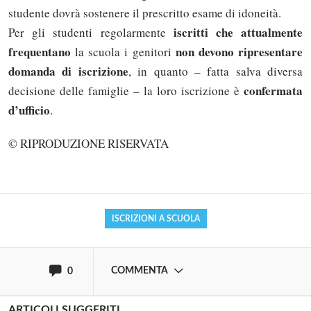
studente dovrà sostenere il prescritto esame di idoneità.
iscritti che attualmente
Per gli studenti regolarmente
frequentano
non devono ripresentare
la scuola i genitori
domanda di iscrizione
, in quanto – fatta salva diversa
confermata
decisione delle famiglie – la loro iscrizione è
d’ufficio
.
Solo gli utenti registrati possono
commentare!
© RIPRODUZIONE RISERVATA
Effettua il
o
Login
Registrati
ISCRIZIONI A SCUOLA
oppure accedi via
COMMENTA
0
ARTICOLI SUGGERITI