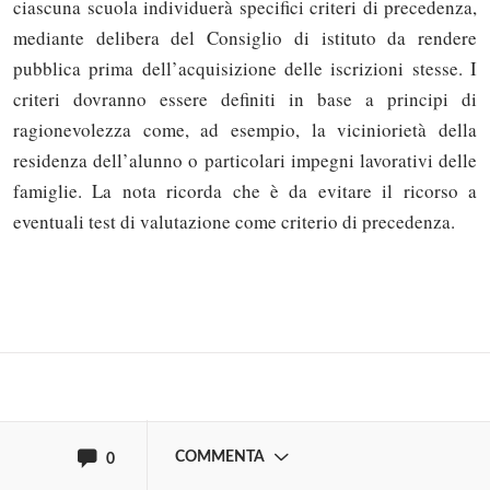
ciascuna scuola individuerà specifici criteri di precedenza,
mediante delibera del Consiglio di istituto da rendere
pubblica prima dell’acquisizione delle iscrizioni stesse. I
criteri dovranno essere definiti in base a principi di
ragionevolezza come, ad esempio, la viciniorietà della
residenza dell’alunno o particolari impegni lavorativi delle
famiglie. La nota ricorda che è da evitare il ricorso a
Solo gli utenti registrati possono
eventuali test di valutazione come criterio di precedenza.
commentare!
Effettua il
o
Login
Registrati
oppure accedi via
COMMENTA
0