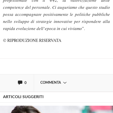
professionale con il 4+2, la valorizzazione delle
competenze del personale. Ci auguriamo che questo studio
possa accompagnare positivamente le politiche pubbliche
nello sviluppo di strategie innovative per rispondere alla
Solo gli utenti registrati possono
rapida evoluzione dell’epoca in cui viviamo
”.
commentare!
© RIPRODUZIONE RISERVATA
Effettua il
o
Login
Registrati
oppure accedi via
COMMENTA
0
ARTICOLI SUGGERITI