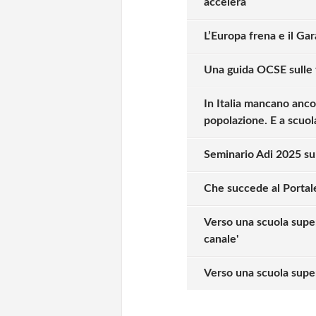
accelera
L’Europa frena e il Ga
Una guida OCSE sulle 
In Italia mancano anco
popolazione. E a scuol
Seminario Adi 2025 sul
Che succede al Portal
Verso una scuola super
canale'
Solo gli utenti regi
Verso una scuola supe
Effettua il
o
Login