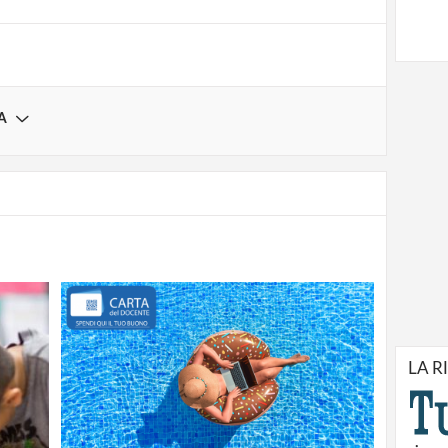
A
LA R