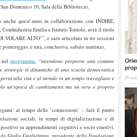
 San Domenico 10, Sala della Biblioteca).
to anche quest’anno in collaborazione con INDIRE,
Confindustria Emilia e Istituto Toniolo, avrà il titolo
VOLARE ALTO’”, e sarà articolato in tre sessioni
e pomeriggio, e una, conclusiva. sabato mattina).
e nel
programma
, “
intendono proporre una comune
Orie
prop
, le strategie le dinamiche di una scuola democratica
aperta alla vita e al mondo in un tempo travagliato e
29 nov
olo un’epoca di cambiamenti ma un vero e proprio
egami’ al tempo delle ‘connessioni’ – farà il punto
elazioni sociali, in tempi di digitalizzazione e di
o positivo su apprendimenti cognitivi e socio emotivi.
ti da Giulia Guglielmini, presidente della Fondazione