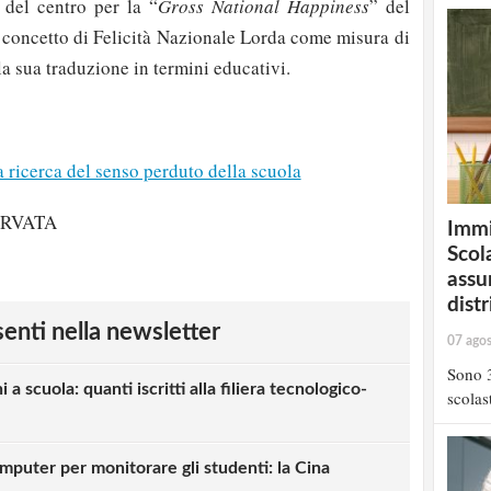
 del centro per la “
Gross National Happiness
” del
l concetto di Felicità Nazionale Lorda come misura di
la sua traduzione in termini educativi.
 ricerca del senso perduto della scuola
ERVATA
Immi
Scola
assu
distr
esenti nella newsletter
07 ago
Sono 3
i a scuola: quanti iscritti alla filiera tecnologico-
scolast
mputer per monitorare gli studenti: la Cina