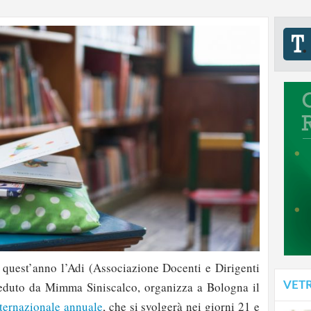
quest’anno l’Adi (Associazione Docenti e Dirigenti
VET
esieduto da Mimma Siniscalco, organizza a Bologna il
ternazionale annuale
, che si svolgerà nei giorni 21 e