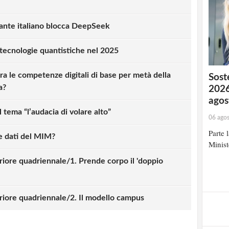
rante italiano blocca DeepSeek
tecnologie quantistiche nel 2025
ra le competenze digitali di base per metà della
Soste
a?
2026
agos
 tema “l’audacia di volare alto”
06 ago
Parte 
e dati del MIM?
Minist
iore quadriennale/1. Prende corpo il 'doppio
strati possono commentare!
riore quadriennale/2. Il modello campus
Registrati