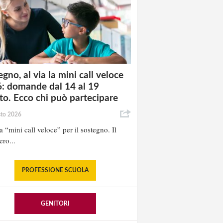
gno, al via la mini call veloce
: domande dal 14 al 19
to. Ecco chi può partecipare
sto 2026
la “mini call veloce” per il sostegno. Il
ero...
PROFESSIONE SCUOLA
GENITORI