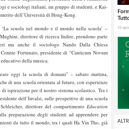
ogi e sociologi italiani, un gruppo di studenti, e Kai-
Form
merito dell’Università di Hong-Kong.
Tutt
 ‘La scuola nel mondo e il mondo nella scuola’ –
16 ago
 Mughini, direttore di ricerca Indire, prendono parte
nieri ma anche il sociologo Nando Dalla Chiesa
e Connie Fortunato, presidente di “Canticum Novum
e educativo della musica.
eare oggi la scuola di domani” – sabato mattina,
stiche di una scuola orientata al futuro, con esperienze
 di ispirazione per il nostro sistema scolastico. Tra i
residente dell’Invalsi, sulle prospettive di una scuola
 Schleicher, direttore del compartimento
Education
lla preparazione degli studenti ad apprendere per
ALTR
venienti da tutto il mondo, tra i quali Ha Vin Tho, già