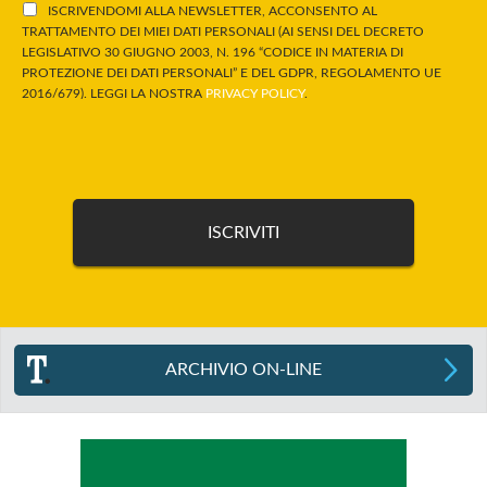
ISCRIVENDOMI ALLA NEWSLETTER, ACCONSENTO AL
TRATTAMENTO DEI MIEI DATI PERSONALI (AI SENSI DEL DECRETO
LEGISLATIVO 30 GIUGNO 2003, N. 196 “CODICE IN MATERIA DI
PROTEZIONE DEI DATI PERSONALI” E DEL GDPR, REGOLAMENTO UE
2016/679). LEGGI LA NOSTRA
PRIVACY POLICY
.
ARCHIVIO ON-LINE