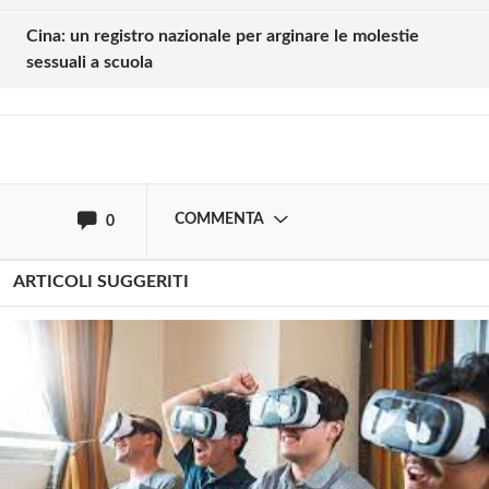
commentare!
Cina: un registro nazionale per arginare le molestie
sessuali a scuola
Effettua il
o
Login
Registrati
oppure accedi via
COMMENTA
0
ARTICOLI SUGGERITI