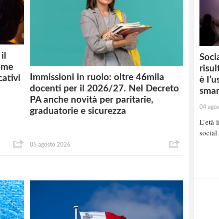
il
Soci
ome
risul
Immissioni in ruolo: oltre 46mila
cativi
è l’
docenti per il 2026/27. Nel Decreto
sma
PA anche novità per paritarie,
04 ago
graduatorie e sicurezza
L’età 
social
05 agosto 2026