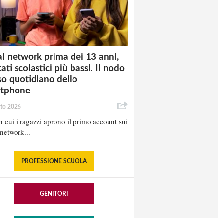
al network prima dei 13 anni,
tati scolastici più bassi. Il nodo
uso quotidiano dello
rtphone
sto 2026
in cui i ragazzi aprono il primo account sui
 network...
PROFESSIONE SCUOLA
GENITORI