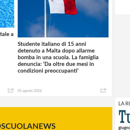
tale a
Studente italiano di 15 anni
detenuto a Malta dopo allarme
bomba in una scuola. La famiglia
denuncia: ‘Da oltre due mesi in
condizioni preoccupanti’
05 agosto 2026
LA R
OSCUOLANEWS
giugn