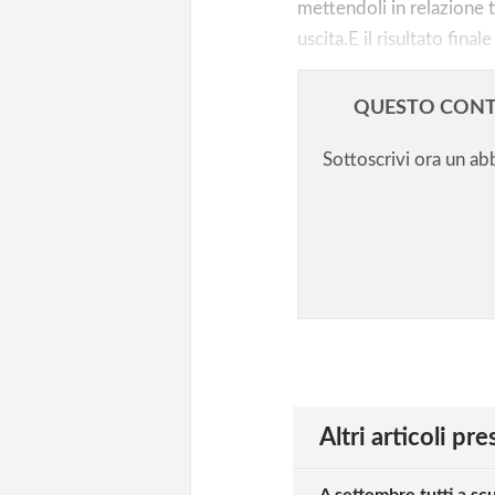
mettendoli in relazione t
uscita.E il risultato fina
QUESTO CONT
Sottoscrivi ora un a
Altri articoli pr
A settembre tutti a s