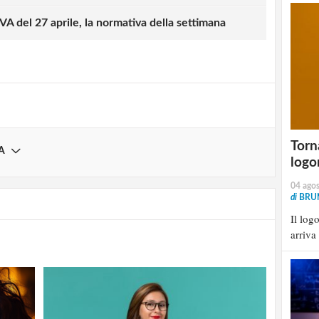
strati possono commentare!
del 27 aprile, la normativa della settimana
Registrati
Torna
A
logo
04 ago
di
BRU
Il log
arriva