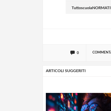
Solo gli utenti regi
TuttoscuolaNORMATIVA 
Effettua il
o
Login
oppure accedi via
COMMENT
0
ARTICOLI SUGGERITI