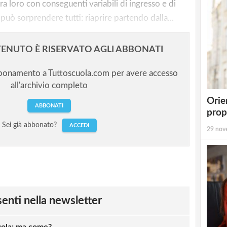
ra loro con conseguenti variabili di ingresso e di
le può sorprendere tutti: riaprire partendo dalla...
ENUTO È RISERVATO AGLI ABBONATI
bbonamento a Tuttoscuola.com per avere accesso
all'archivio completo
Orie
ABBONATI
prop
Sei già abbonato?
ACCEDI
29 nov
esenti nella newsletter
cuola: ma come?