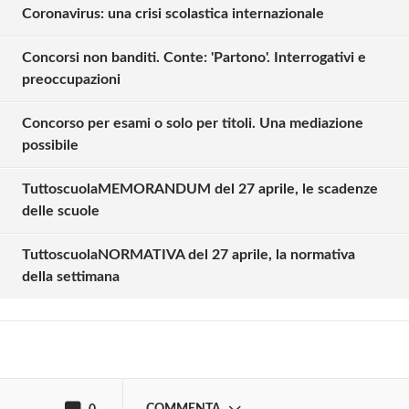
Coronavirus: una crisi scolastica internazionale
Concorsi non banditi. Conte: 'Partono'. Interrogativi e
preoccupazioni
Concorso per esami o solo per titoli. Una mediazione
possibile
TuttoscuolaMEMORANDUM del 27 aprile, le scadenze
Solo gli utenti registrati possono
delle scuole
commentare!
TuttoscuolaNORMATIVA del 27 aprile, la normativa
della settimana
Effettua il
o
Login
Registrati
oppure accedi via
COMMENTA