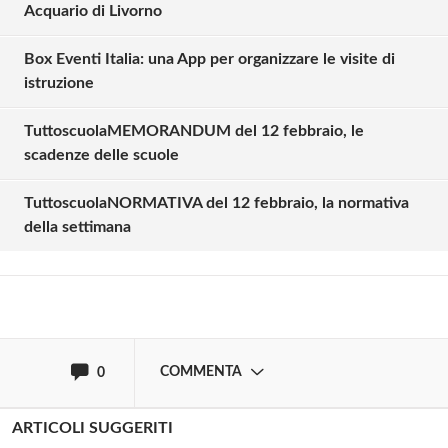
Acquario di Livorno
Box Eventi Italia: una App per organizzare le visite di
istruzione
TuttoscuolaMEMORANDUM del 12 febbraio, le
Solo gli utenti registrati possono
scadenze delle scuole
commentare!
TuttoscuolaNORMATIVA del 12 febbraio, la normativa
della settimana
Effettua il
o
Login
Registrati
oppure accedi via
COMMENTA
0
ARTICOLI SUGGERITI