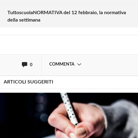
commentare!
TuttoscuolaNORMATIVA del 12 febbraio, la normativa
della settimana
Effettua il
o
Login
Registrati
oppure accedi via
COMMENTA
0
ARTICOLI SUGGERITI