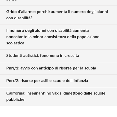
Grido d’allarme: perché aumenta il numero degli alunni
con disabilità?
Il numero degli alunni con disabilità aumenta
nonostante la minor consistenza della popolazione
scolastica
Studenti autistici, fenomeno in crescita
Pnrr/1: avvio con anticipo di risorse per la scuola
Solo gli utenti registrati possono
Pnrr/2: risorse per asili e scuole dell’infanzia
commentare!
California: insegnanti no vax si dimettono dalle scuole
pubbliche
Effettua il
o
Login
Registrati