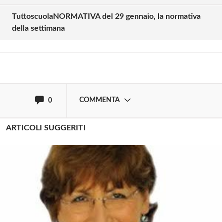
commentare!
TuttoscuolaNORMATIVA del 29 gennaio, la normativa
della settimana
Effettua il
o
Login
Registrati
oppure accedi via
COMMENTA
0
ARTICOLI SUGGERITI