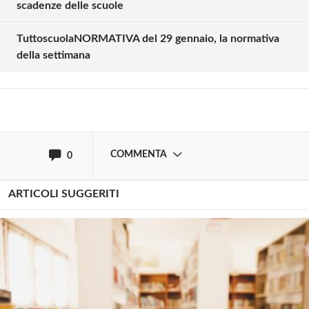
scadenze delle scuole
commentare!
TuttoscuolaNORMATIVA del 29 gennaio, la normativa
della settimana
Effettua il
o
Login
Registrati
oppure accedi via
COMMENTA
0
ARTICOLI SUGGERITI