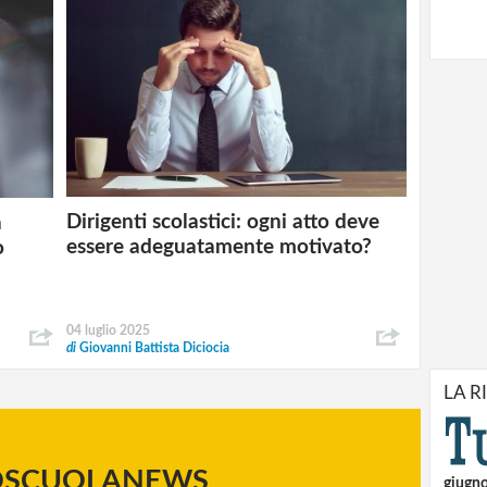
Dirigenti scolastici: ogni atto deve
a
essere adeguatamente motivato?
o
04 luglio 2025
di
Giovanni Battista Diciocia
LA R
OSCUOLANEWS
giugn