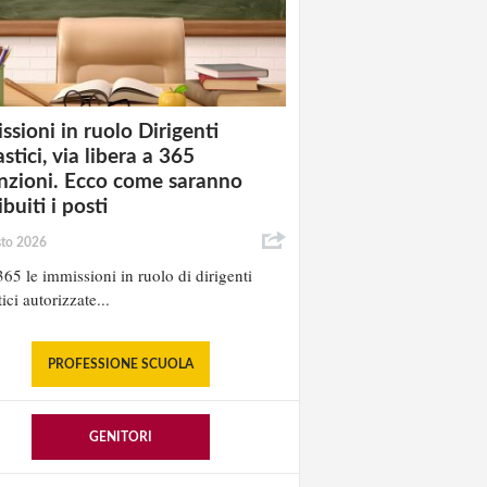
ssioni in ruolo Dirigenti
stici, via libera a 365
nzioni. Ecco come saranno
ibuiti i posti
sto 2026
65 le immissioni in ruolo di dirigenti
ici autorizzate...
PROFESSIONE SCUOLA
GENITORI