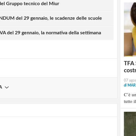
 del Gruppo tecnico del Miur
UM del 29 gennaio, le scadenze delle scuole
strati possono commentare!
del 29 gennaio, la normativa della settimana
Registrati
TFA 
cost
07 ago
di
MARI
A
C’è u
tutto i