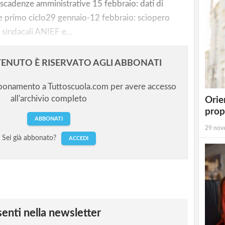
scadenze amministrative 15 febbraio: dati di
 primo ciclo29 gennaio-12 febbraio: sciopero
 sindacali ANIEF e...
ENUTO È RISERVATO AGLI ABBONATI
bbonamento a Tuttoscuola.com per avere accesso
all'archivio completo
Orie
prop
ABBONATI
29 nov
Sei già abbonato?
ACCEDI
esenti nella newsletter