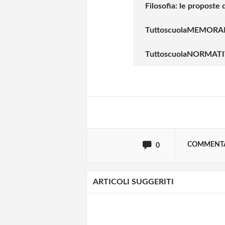
Filosofia: le proposte
TuttoscuolaMEMORAND
Solo gli utenti regi
TuttoscuolaNORMATIVA 
Effettua il
o
Login
oppure accedi via
COMMENT
0
ARTICOLI SUGGERITI