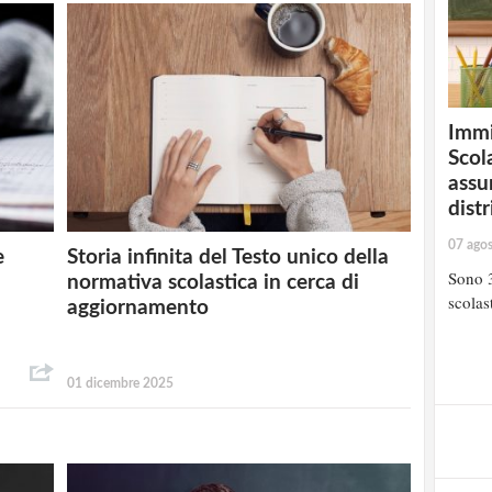
Immi
Scola
assu
distr
07 ago
e
Storia infinita del Testo unico della
Sono 3
normativa scolastica in cerca di
scolast
aggiornamento
01 dicembre 2025