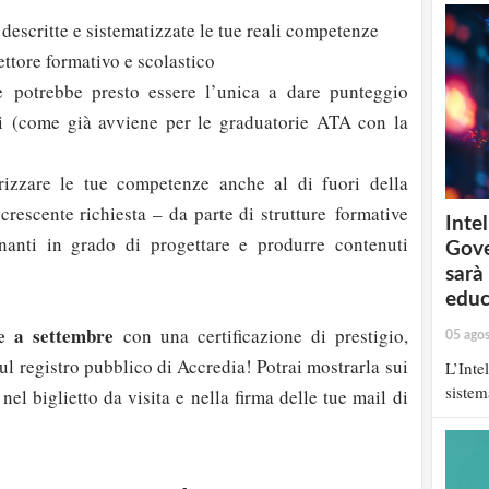
descritte e sistematizzate le tue reali competenze
ettore formativo e scolastico
e potrebbe presto essere l’unica a dare punteggio
i (come già avviene per le graduatorie ATA con la
izzare le tue competenze anche al di fuori della
crescente richiesta – da parte di strutture formative
Intel
gnanti in grado di progettare e produrre contenuti
Gove
sarà
educ
se a settembre
con una certificazione di prestigio,
05 ago
ul registro pubblico di Accredia! Potrai mostrarla sui
L’Inte
sistem
 nel biglietto da visita e nella firma delle tue mail di