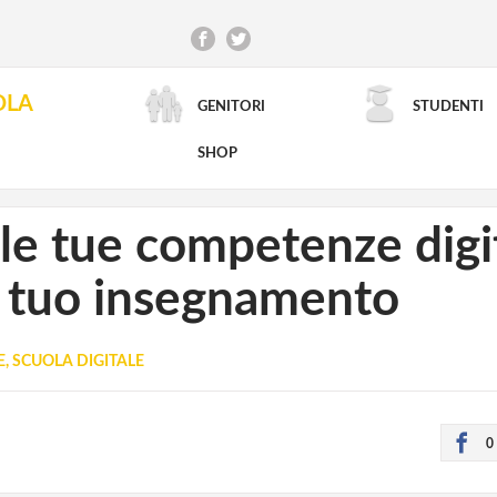
OLA
GENITORI
STUDENTI
RICERCA AVANZATA
SHOP
 le tue competenze digit
el tuo insegnamento
, SCUOLA DIGITALE
0