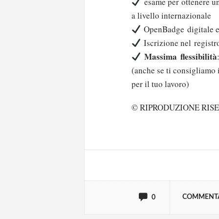
esame per ottenere 
a livello internazionale
OpenBadge digitale e
Iscrizione nel regist
Massima flessibilità
(anche se ti consigliamo i
per il tuo lavoro)
Solo gli utenti regi
© RIPRODUZIONE RIS
Effettua il
o
Login
oppure accedi via
COMMENT
0