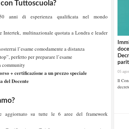
 con Tuttoscuola?
 anni di esperienza qualificata nel mondo
e Intertek, multinazionale quotata a Londra e leader
Immi
osterrai l’esame comodamente a distanza
doce
Decr
top”, perfetto per preparare l’esame
pari
na community
orso + certificazione a un prezzo speciale
05 ago
Il Cons
a del Docente
decret
iamo?
 e aggiornato su tutte le 6 aree del framework