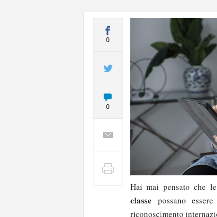
0
0
Hai mai pensato che 
classe
possano essere
c
riconoscimento internazi