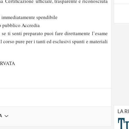
una
Certificazione ufficiale, trasparente e riconosciuta
 immediatamente spendibile
ro pubblico Accredia
: se ti senti preparato puoi fare direttamente l’esame
l corso pure per i tanti ed esclusivi spunti e materiali
strati possono commentare!
ERVATA
Registrati
LA R
A