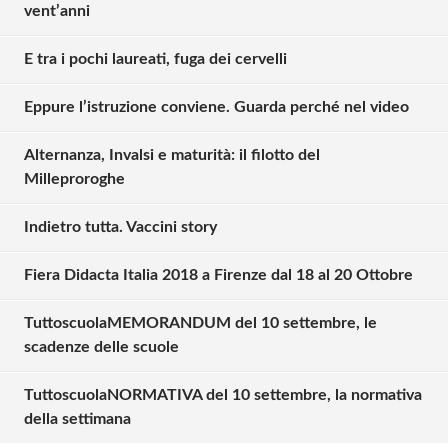
vent’anni
E tra i pochi laureati, fuga dei cervelli
Eppure l’istruzione conviene. Guarda perché nel video
Solo gli utenti registrati possono
Alternanza, Invalsi e maturità: il filotto del
commentare!
Milleproroghe
Indietro tutta. Vaccini story
Effettua il
o
Login
Registrati
Fiera Didacta Italia 2018 a Firenze dal 18 al 20 Ottobre
TuttoscuolaMEMORANDUM del 10 settembre, le
oppure accedi via
scadenze delle scuole
TuttoscuolaNORMATIVA del 10 settembre, la normativa
della settimana
Giovanni Marelli
lunedì 10 settembre 2018