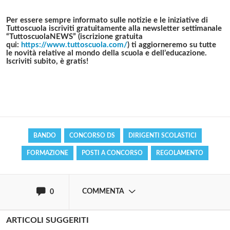
Per essere sempre informato sulle notizie e le iniziative di
Tuttoscuola iscriviti gratuitamente alla
newsletter settimanale
“TuttoscuolaNEWS”
(iscrizione gratuita
qui:
https://www.tuttoscuola.com/
) ti aggiorneremo su tutte
le novità relative al mondo della scuola e dell’educazione.
Iscriviti subito, è gratis!
Solo gli utenti registrati possono
commentare!
Effettua il
o
Login
Registrati
BANDO
CONCORSO DS
DIRIGENTI SCOLASTICI
FORMAZIONE
POSTI A CONCORSO
REGOLAMENTO
oppure accedi via
COMMENTA
0
ARTICOLI SUGGERITI