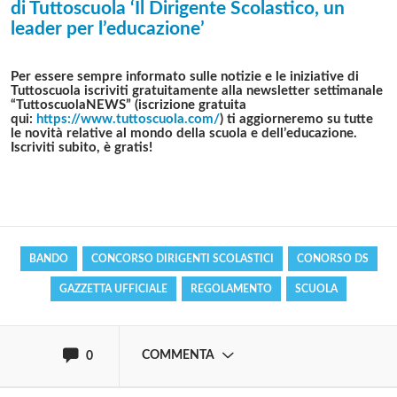
di Tuttoscuola ‘Il Dirigente Scolastico, un
leader per l’educazione’
Per essere sempre informato sulle notizie e le iniziative di
Tuttoscuola iscriviti gratuitamente alla
newsletter settimanale
“TuttoscuolaNEWS”
(iscrizione gratuita
qui:
https://www.tuttoscuola.com/
) ti aggiorneremo su tutte
le novità relative al mondo della scuola e dell’educazione.
Iscriviti subito, è gratis!
Solo gli utenti registrati possono
commentare!
Effettua il
o
Login
Registrati
BANDO
CONCORSO DIRIGENTI SCOLASTICI
CONORSO DS
GAZZETTA UFFICIALE
REGOLAMENTO
SCUOLA
oppure accedi via
COMMENTA
0