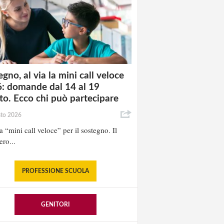
gno, al via la mini call veloce
: domande dal 14 al 19
to. Ecco chi può partecipare
sto 2026
la “mini call veloce” per il sostegno. Il
ero...
PROFESSIONE SCUOLA
GENITORI