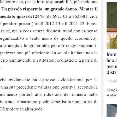
e figure che, per le loro responsabilità, più incidono
Un piccolo risparmio, un grande danno. Mentre il
.
umentato quasi del 24%
(da 697.101 a 862.681, cioè
i peraltro precari) tra il 2012-13 e il 2021-22. E non
 in sé, ma la coesistenza di questi trend non ha senso
organizzativo e tanto meno da quello economico).
 strategia a lungo termine per offrire agli studenti il
ganizzazione più efficiente. La scuola italiana non le
Immi
certo diminuendo le istituzioni scolastiche a parità di
Scola
assu
.
distr
 che ovviamente ha espresso soddisfazione per la
07 ago
 una sua precedente valutazione positiva, secondo la
Sono 3
onamento porterà alla riduzione del numero delle
scolast
iamente rimarranno pochissime istituzioni prive di
DS titolare in altra sede.