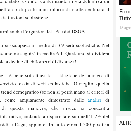
so è stato respinto, confermando in via definitiva un
ll’arco di pochi anni ridurrà di molte centinaia il
Form
istituzioni scolastiche.
Tutt
16 ago
urrà anche l’organico dei DS e dei DSGA.
o si occupava in media di 3,9 sedi scolastiche. Nel
ascuno ne seguirà in media 6,1. Qualcuno si dividerà
le a decine di chilometri di distanza!
e – è bene sottolinearlo – riduzione del numero di
servizio, ossia di sedi scolastiche. O meglio, quella
l trend demografico (se non si porrà mano ai criteri di
si, come ampiamente dimostrato dalle
analisi
di
 di questa manovra, che invece si concentra
nistrativa, andando a risparmiare su quell’1-2% del
ALTR
esidi e Dsga, appunto. In tutto circa 1.500 posti in