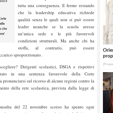
cco il
tutta una conseguenza. E fermo restando
che la leadership educativa richiede
qualità senza le quali non si può essere
Corte
elle
leader neanche se la scuola avesse
mo che
un’unica sede e le più favorevoli
one'
condizioni strutturali. Ma anche chi ha
stoffa, al contrario, può essere
Orie
ccarico sproporzionato.
prop
29 nov
cegliere? Dirigenti scolastici, DSGA e rispettivi
erato in una sentenza favorevole della Corte
a pronunciarsi sul ricorso di alcune regioni contro la
nto della rete scolastica, prevista dalla legge di
onsulta del 22 novembre scorso ha spento ogni