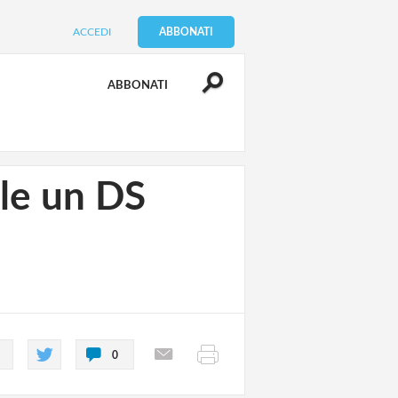
ACCEDI
ABBONATI
ABBONATI
ole un DS
0