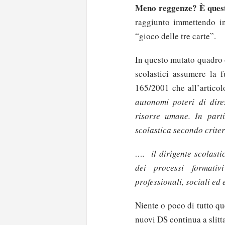
Meno reggenze? È questa
raggiunto immettendo in 
“gioco delle tre carte”.
In questo mutato quadro o
scolastici assumere la f
165/2001 che all’artico
autonomi poteri di dire
risorse umane. In partic
scolastica secondo criteri
…. il dirigente scolasti
dei processi formativ
professionali, sociali ed
Niente o poco di tutto qu
nuovi DS continua a slitta