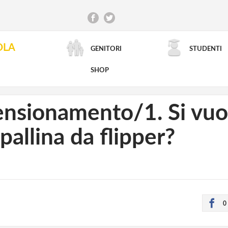
OLA
GENITORI
STUDENTI
RICERCA AVANZATA
SHOP
mensionamento/1. Si vu
pallina da flipper?
0