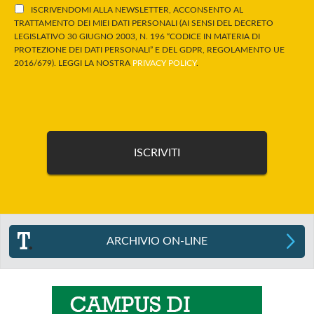
ISCRIVENDOMI ALLA NEWSLETTER, ACCONSENTO AL
TRATTAMENTO DEI MIEI DATI PERSONALI (AI SENSI DEL DECRETO
LEGISLATIVO 30 GIUGNO 2003, N. 196 “CODICE IN MATERIA DI
PROTEZIONE DEI DATI PERSONALI” E DEL GDPR, REGOLAMENTO UE
2016/679). LEGGI LA NOSTRA
PRIVACY POLICY
.
ARCHIVIO ON-LINE