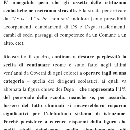
E’ innegabile però che gli assetti delle istituzioni
scolastiche ne usciranno stravolti.
E la strada per arrivare
dal “
As is
” al “
to be
” non sarà indolore (sono prevedibili
accorpamenti, cambiamenti di DS e Dsga, trasferimenti,
cambi di sede, passaggi di competenze da un Comune a un
altro, etc).
continua a destare perplessità la
Ricostruito il quadro,
scelta di continuare
(come è stato fatto negli ultimi
a operare tagli su una
vent’anni da Governi di ogni colore)
categoria
– quella dei dirigenti scolastici, ai quali va
che rappresenta l’1%
abbinata la figura chiave dei Dsga –
del personale della scuola: neanche se, per assurdo,
fossero del tutto eliminati si ricaverebbero risparmi
significativi per l’elefantiaco sistema di istruzione
.
Perché persistere a cercare risparmi dalla figura che
molti studi definiscono quella singolarmente più