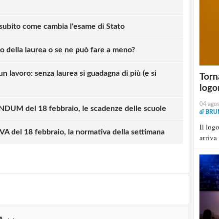
 subito come cambia l'esame di Stato
no della laurea o se ne può fare a meno?
 un lavoro: senza laurea si guadagna di più (e si
Torna
logo
04 ago
M del 18 febbraio, le scadenze delle scuole
di
BRU
strati possono commentare!
Il log
del 18 febbraio, la normativa della settimana
arriva
Registrati