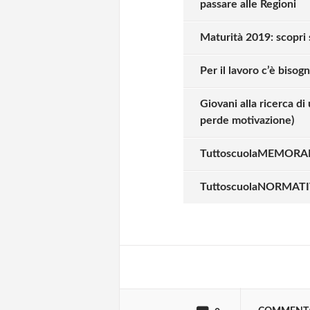
passare alle Regioni
Maturità 2019: scopri
Per il lavoro c’è bisog
Giovani alla ricerca di
perde motivazione)
TuttoscuolaMEMORANDU
Solo gli utenti regi
TuttoscuolaNORMATIVA 
Effettua il
o
Login
oppure accedi via