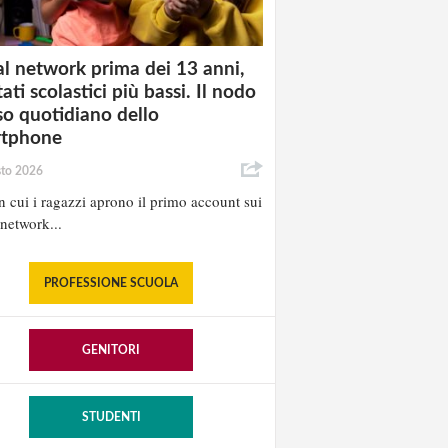
al network prima dei 13 anni,
tati scolastici più bassi. Il nodo
uso quotidiano dello
rtphone
sto 2026
in cui i ragazzi aprono il primo account sui
 network...
PROFESSIONE SCUOLA
GENITORI
STUDENTI