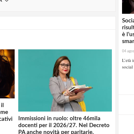
A
Soci
risul
è l’
sma
04 ago
L’età 
social
il
ome
Immissioni in ruolo: oltre 46mila
cativi
docenti per il 2026/27. Nel Decreto
PA anche novità per paritarie,