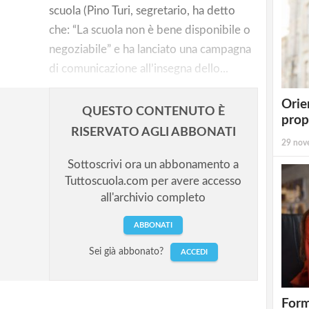
scuola (Pino Turi, segretario, ha detto
 consente
che: “La scuola non è bene disponibile o
negoziabile” e ha lanciato una campagna
personale
di comunicazione all’insegna dello...
dente
Orie
QUESTO CONTENUTO È
prop
RISERVATO AGLI ABBONATI
29 nov
Sottoscrivi ora un abbonamento a
Tuttoscuola.com per avere accesso
all'archivio completo
ABBONATI
Sei già abbonato?
ACCEDI
Form