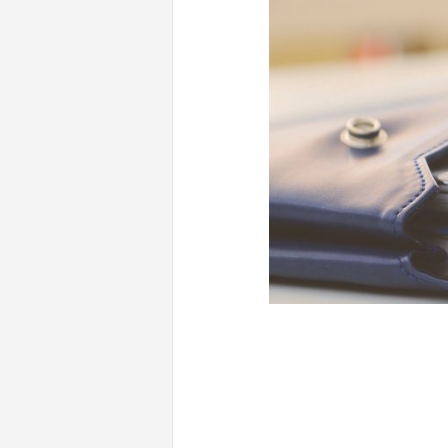
CONTENUTI CORRELATI
Regionalismo differenziato: un
per la stabilità del governo gial