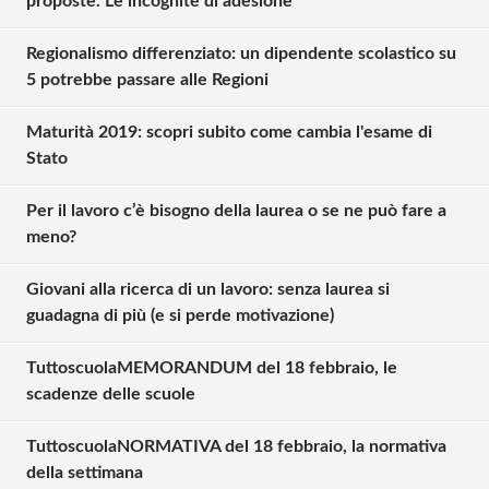
proposte. Le incognite di adesione
Regionalismo differenziato: un dipendente scolastico su
5 potrebbe passare alle Regioni
Maturità 2019: scopri subito come cambia l'esame di
Stato
Per il lavoro c’è bisogno della laurea o se ne può fare a
meno?
Giovani alla ricerca di un lavoro: senza laurea si
guadagna di più (e si perde motivazione)
TuttoscuolaMEMORANDUM del 18 febbraio, le
Solo gli utenti registrati possono
scadenze delle scuole
commentare!
TuttoscuolaNORMATIVA del 18 febbraio, la normativa
della settimana
Effettua il
o
Login
Registrati