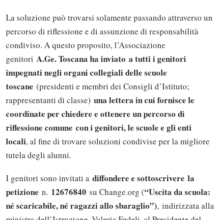
La soluzione può trovarsi solamente passando attraverso un
percorso di riflessione e di assunzione di responsabilità
condiviso. A questo proposito, l’Associazione
A.Ge. Toscana ha inviato
a tutti i genitori
genitori
impegnati negli organi collegiali delle scuole
toscane
(presidenti e membri dei Consigli d’Istituto;
una lettera in cui fornisce le
rappresentanti di classe)
coordinate per chiedere e ottenere un percorso di
riflessione comune
con i genitori, le scuole e gli enti
locali
, al fine di trovare soluzioni condivise per la migliore
tutela degli alunni.
diffondere e sottoscrivere la
I genitori sono invitati a
petizione
12676840
“Uscita da scuola:
n.
su Change.org (
né scaricabile, né ragazzi allo sbaraglio”)
, indirizzata alla
ministra dell’Istruzione, Valeria Fedeli, al Presidente del