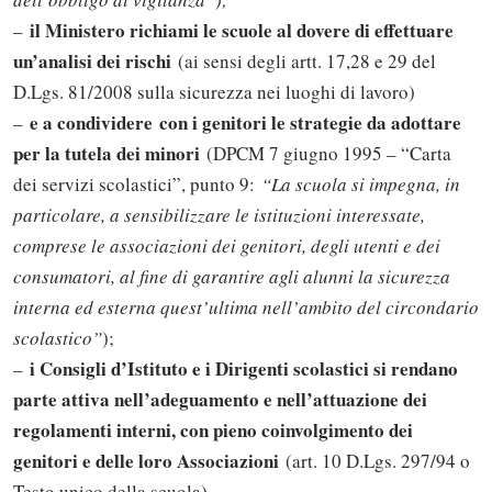
il Ministero richiami le scuole al dovere di effettuare
–
un’analisi dei rischi
(ai sensi degli artt. 17,28 e 29 del
D.Lgs. 81/2008 sulla sicurezza nei luoghi di lavoro)
e a condividere
con i genitori le strategie da adottare
–
per la tutela dei minori
(DPCM 7 giugno 1995 – “Carta
dei servizi scolastici”, punto 9:
“La scuola si impegna, in
particolare, a sensibilizzare le istituzioni interessate,
comprese le associazioni dei genitori, degli utenti e dei
consumatori, al fine di garantire agli alunni la sicurezza
interna ed esterna quest’ultima nell’ambito del circondario
scolastico”
);
i Consigli d’Istituto e i Dirigenti scolastici si rendano
–
parte attiva nell’adeguamento e nell’attuazione dei
regolamenti interni, con pieno coinvolgimento dei
genitori e delle loro Associazioni
(art. 10 D.Lgs. 297/94 o
Testo unico della scuola).