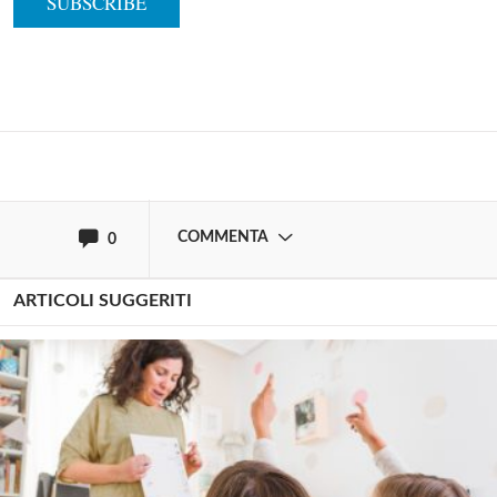
commentare!
Effettua il
o
Login
Registrati
oppure accedi via
COMMENTA
0
ARTICOLI SUGGERITI