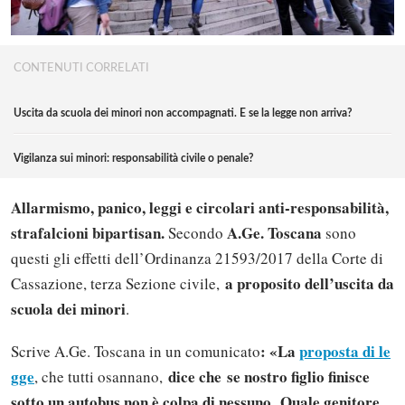
CONTENUTI CORRELATI
Uscita da scuola dei minori non accompagnati. E se la legge non arriva?
Vigilanza sui minori: responsabilità civile o penale?
Allarmismo, panico, leggi e circolari anti-responsabilità,
strafalcioni bipartisan.
A.Ge. Toscana
Secondo
sono
questi gli effetti dell’Ordinanza 21593/2017 della Corte di
a proposito dell’uscita da
Cassazione, terza Sezione civile,
scuola dei minori
.
: «La
proposta di le
Scrive A.Ge. Toscana in un comunicato
gge
dice che
se nostro figlio finisce
, che tutti osannano,
sotto un autobus non è colpa di nessuno
Quale genitore
.