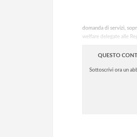
Professioni pedagogiche ed
educative/2. La carenza di edu
domanda di servizi, sopra
welfare delegate alle Reg
QUESTO CONT
Sottoscrivi ora un a