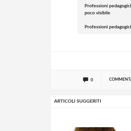
Professioni pedagogich
poco visibile
Solo gli utenti regi
Professioni pedagogic
Effettua il
o
Login
oppure accedi via
COMMENT
0
ARTICOLI SUGGERITI