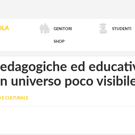
OLA
GENITORI
STUDENTI
RICERCA AVANZATA
SHOP
pedagogiche ed educativ
n universo poco visibil
O E CULTURALE