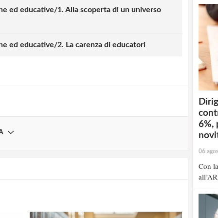
e ed educative/1. Alla scoperta di un universo
strati possono commentare!
he ed educative/2. La carenza di educatori
Registrati
Dirig
cont
6%, 
A
novit
06 ago
Con la
all’AR