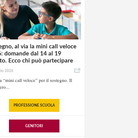
gno, al via la mini call veloce
: domande dal 14 al 19
to. Ecco chi può partecipare
sto 2026
la “mini call veloce” per il sostegno. Il
ero...
PROFESSIONE SCUOLA
GENITORI