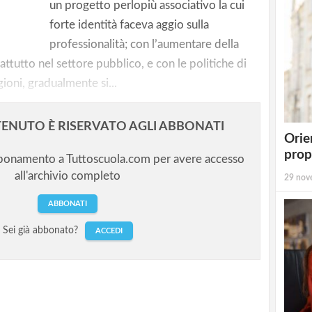
un progetto perlopiù associativo la cui
catori
forte identità faceva aggio sulla
professionalità; con l’aumentare della
ttutto nel settore pubblico, e con le politiche di
ioni, gradualmente si...
ENUTO È RISERVATO AGLI ABBONATI
Orie
prop
bbonamento a Tuttoscuola.com per avere accesso
all'archivio completo
29 nov
ABBONATI
Sei già abbonato?
ACCEDI