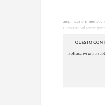
Prof picchiato: l’autorità del d
frantumi
amplificazioni mediatiche,
ripercussioni anche psico
QUESTO CONT
Sottoscrivi ora un a