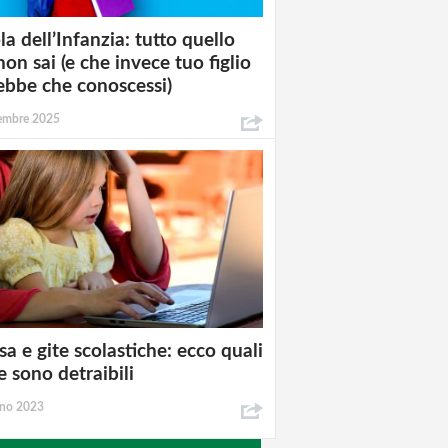
la dell’Infanzia: tutto quello
non sai (e che invece tuo figlio
ebbe che conoscessi)
tembre 2025
a e gite scolastiche: ecco quali
e sono detraibili
gno 2023