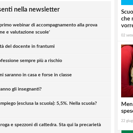
esenti nella newsletter
Scuo
che 
primo webinar di accompagnamento alla prova
vorr
one e valutazione scuole'
02 set
ità del docente in frantumi
ofessione sempre più a rischio
nni saranno in casa e forse in classe
iranno gli insegnanti?
Impiego (esclusa la scuola): 5,5%. Nella scuola?
Mens
spes
22 giu
roga e spezzoni di cattedra. Sta qui la precarietà