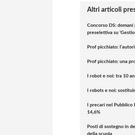
Altri articoli pr
Concorso DS: domani 
preselettiva su 'Gesti
Prof picchiato: l’autor
Prof picchiato: una pr
I robot e noi: tra 10 a
I robots e noi: sostitu
I precari nel Pubblico 
14,6%
Posti di sostegno in de
della scuola