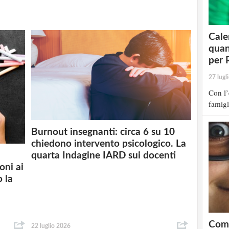
Cale
quan
per 
27 lugl
Con l’
famigl
Burnout insegnanti: circa 6 su 10
chiedono intervento psicologico. La
quarta Indagine IARD sui docenti
oni ai
o la
Come
22 luglio 2026