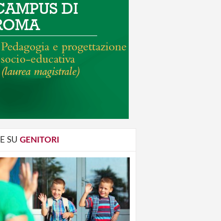
E SU
GENITORI