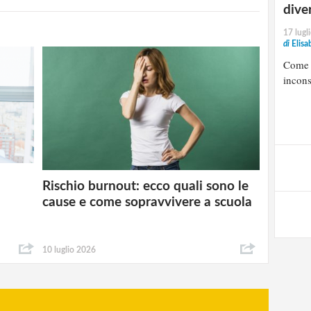
dive
17 lugl
di
Elisa
Come a
incons
Rischio burnout: ecco quali sono le
cause e come sopravvivere a scuola
10 luglio 2026