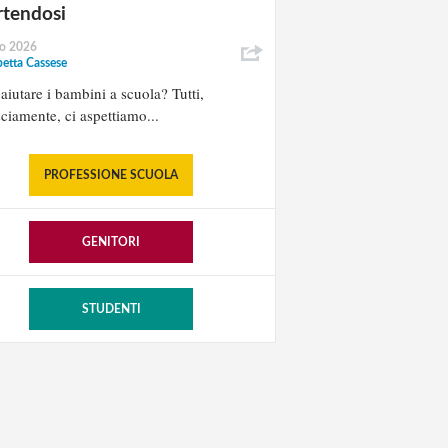
rtendosi
io 2026
betta Cassese
iutare i bambini a scuola? Tutti,
ciamente, ci aspettiamo...
PROFESSIONE SCUOLA
GENITORI
STUDENTI