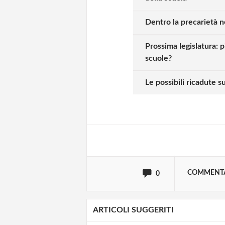
Dentro la precarietà n
Prossima legislatura: 
scuole?
Solo gli utenti regi
Le possibili ricadute s
Effettua il
o
Login
oppure accedi via
COMMENT
0
ARTICOLI SUGGERITI