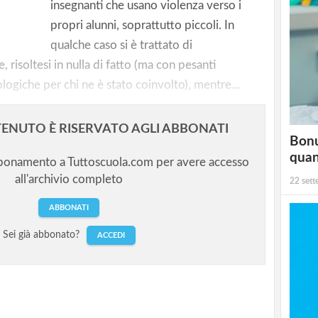
ocente in
insegnanti che usano violenza verso i
propri alunni, soprattutto piccoli. In
qualche caso si è trattato di
 risoltesi in nulla di fatto (ma con pesanti
logiche per chi ne è stato coinvolto), mentre...
ENUTO È RISERVATO AGLI ABBONATI
Bonu
qua
bbonamento a Tuttoscuola.com per avere accesso
all'archivio completo
22 set
ABBONATI
Sei già abbonato?
ACCEDI