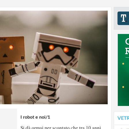
I robot e noi/1
VET
Si dà ormai per scontato che tra 10 anni