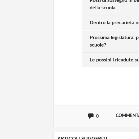
Posti di sostegno in de
della scuola
Dentro la precarietà n
Prossima legislatura: 
scuole?
Solo gli utenti regi
Le possibili ricadute s
Effettua il
o
Login
oppure accedi via
COMMENT
0
ARTICOLI SUGGERITI