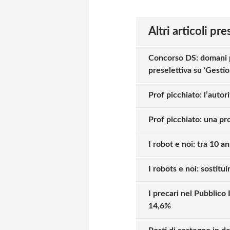
Altri articoli pr
Concorso DS: domani 
preselettiva su 'Gesti
Prof picchiato: l’autor
Prof picchiato: una pr
I robot e noi: tra 10 a
I robots e noi: sostitu
I precari nel Pubblico 
14,6%