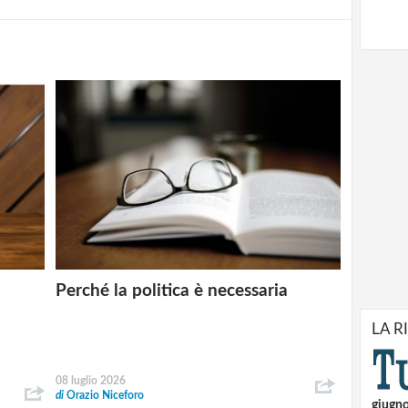
Perché la politica è necessaria
LA R
08 luglio 2026
di
Orazio Niceforo
giugn