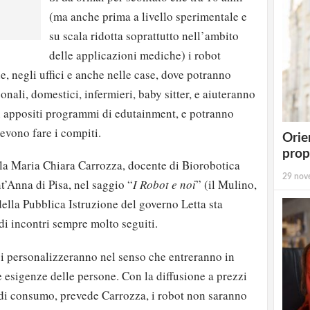
(ma anche prima a livello sperimentale e
su scala ridotta soprattutto nell’ambito
delle applicazioni mediche) i robot
e, negli uffici e anche nelle case, dove potranno
onali, domestici, infermieri, baby sitter, e aiuteranno
n appositi programmi di edutainment, e potranno
evono fare i compiti.
Orie
prop
rla Maria Chiara Carrozza, docente di Biorobotica
29 nov
t’Anna di Pisa, nel saggio “
I Robot e noi
” (il Mulino,
della Pubblica Istruzione del governo Letta sta
di incontri sempre molto seguiti.
si personalizzeranno nel senso che entreranno in
e esigenze delle persone. Con la diffusione a prezzi
a di consumo, prevede Carrozza, i robot non saranno