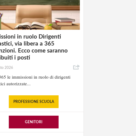
ssioni in ruolo Dirigenti
stici, via libera a 365
nzioni. Ecco come saranno
ibuiti i posti
sto 2026
65 le immissioni in ruolo di dirigenti
ici autorizzate...
PROFESSIONE SCUOLA
GENITORI