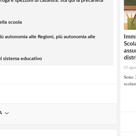
roga e spezzoni di cattedra. Sta qui la precarietà
ella scuola
Immi
più autonomia alle Regioni, più autonomia alle
Scola
assu
strati possono commentare!
distr
ul sistema educativo
07 ago
Registrati
Sono 3
scolast
A