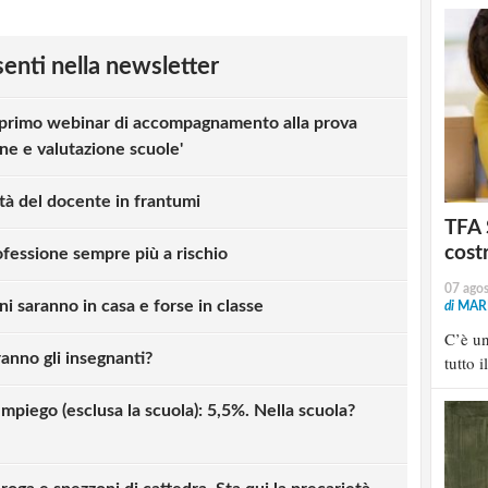
esenti nella newsletter
primo webinar di accompagnamento alla prova
one e valutazione scuole'
ità del docente in frantumi
TFA 
cost
ofessione sempre più a rischio
07 ago
nni saranno in casa e forse in classe
di
MARI
C’è u
iranno gli insegnanti?
tutto i
Impiego (esclusa la scuola): 5,5%. Nella scuola?