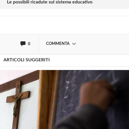
Le possibili ricadute sul sistema educativo
Effettua il
o
Login
Registrati
oppure accedi via
COMMENTA
0
ARTICOLI SUGGERITI