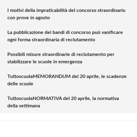
I motivi della impraticabilità del concorso straordinario
con prove in agosto
La pubblicazione dei bandi di concorso può vanificare
ogni forma straordinaria di reclutamento
Possibili misure straordinarie di reclutamento per
stabilizzare le scuole in emergenza
TuttoscuolaMEMORANDUM del 20 aprile, le scadenze
Solo gli utenti registrati possono
delle scuole
commentare!
TuttoscuolaNORMATIVA del 20 aprile, la normativa
della settimana
Effettua il
o
Login
Registrati
oppure accedi via