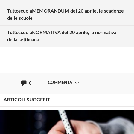
TuttoscuolaMEMORANDUM del 20 aprile, le scadenze
Solo gli utenti registrati possono
delle scuole
commentare!
TuttoscuolaNORMATIVA del 20 aprile, la normativa
della settimana
Effettua il
o
Login
Registrati
oppure accedi via
COMMENTA
0
ARTICOLI SUGGERITI