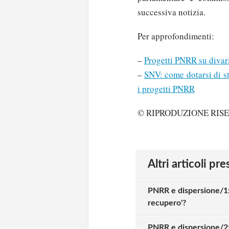
successiva notizia.
Per approfondimenti:
–
Progetti PNRR su divari 
–
SNV: come dotarsi di st
i progetti PNRR
© RIPRODUZIONE RIS
Altri articoli pr
PNRR e dispersione/1:
recupero'?
PNRR e dispersione/2: