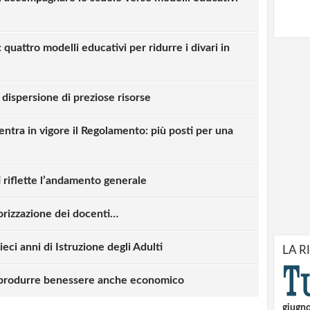
uattro modelli educativi per ridurre i divari in
 dispersione di preziose risorse
tra in vigore il Regolamento: più posti per una
i riflette l’andamento generale
orizzazione dei docenti…
ci anni di Istruzione degli Adulti
LA R
strati possono commentare!
r produrre benessere anche economico
Registrati
giugn