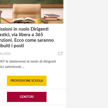
ssioni in ruolo Dirigenti
stici, via libera a 365
nzioni. Ecco come saranno
ibuiti i posti
sto 2026
65 le immissioni in ruolo di dirigenti
ici autorizzate...
PROFESSIONE SCUOLA
GENITORI