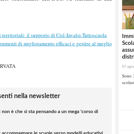
territoriali: il supporto di Cisl-Invalsi-Tuttoscuola
Immi
rumenti di miglioramento efficaci e gestire al meglio
Scola
assu
distr
ERVATA
07 ago
Sono 3
scolast
esenti nella newsletter
 non è che si sta pensando a un mega 'corso di
 accompagnare le scuole verso modelli educativi