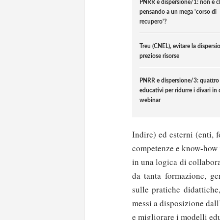
PNRR e dispersione/1: non è ch
pensando a un mega 'corso di
recupero'?
Treu (CNEL), evitare la dispersi
preziose risorse
PNRR e dispersione/3: quattro
educativi per ridurre i divari in
webinar
Indire) ed esterni (enti,
competenze e know-how i
in una logica di collabor
da tanta formazione, gen
sulle pratiche didattich
messi a disposizione dall’
e migliorare i modelli edu