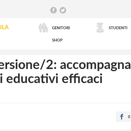
OLA
GENITORI
STUDENTI
RICERCA AVANZATA
SHOP
rsione/2: accompagnar
 educativi efficaci
0