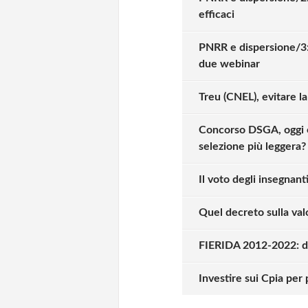
efficaci
PNRR e dispersione/3: q
due webinar
Treu (CNEL), evitare la
Concorso DSGA, oggi en
selezione più leggera?
Il voto degli insegnant
Quel decreto sulla val
FIERIDA 2012-2022: die
Solo gli utenti regi
Investire sui Cpia pe
Effettua il
o
Login