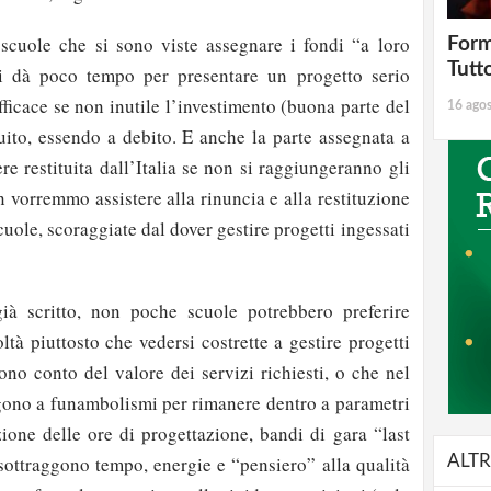
scuole che si sono viste assegnare i fondi “a loro
Form
Tutt
si dà poco tempo per presentare un progetto serio
fficace se non inutile l’investimento (buona parte del
16 ago
tuito, essendo a debito. E anche la parte assegnata a
e restituita dall’Italia se non si raggiungeranno gli
on vorremmo assistere alla rinuncia e alla restituzione
cuole, scoraggiate dal dover gestire progetti ingessati
ià scritto, non poche scuole potrebbero preferire
oltà piuttosto che vedersi costrette a gestire progetti
no conto del valore dei servizi richiesti, o che nel
ngono a funambolismi per rimanere dentro a parametri
ione delle ore di progettazione, bandi di gara “last
ALTR
 sottraggono tempo, energie e “pensiero” alla qualità