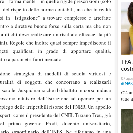
are – formalmente – in quelle rigide prescrizioni (solo
 del rispetto delle norme contabili, ma che in realtà
si in “istigazione” a trovare complesse e artefatte
entro a direttive buone forse sulla carta ma che non
à di chi deve realizzare un risultato efficace: la più
fini). Regole che inoltre quasi sempre impediscono il
etti qualificati in grado di apportare qualità,
ntro a parametri fuori mercato.
TFA 
cost
one strategica di modelli di scuola virtuosi e
07 ago
uralità di soggetti che concorrano a realizzarli
di
MARI
 scuole. Auspichiamo che il dibattito in corso induca
C’è u
rossimo ministro dell’istruzione ad operare per un
tutto i
mpiego delle irripetibili risorse del PNRR. Un appello
esperti come il presidente del CNEL Tiziano Treu, già
el primo governo Prodi, docente universitario,
rio straordinario dell’INPS. Ne riferiamo in una