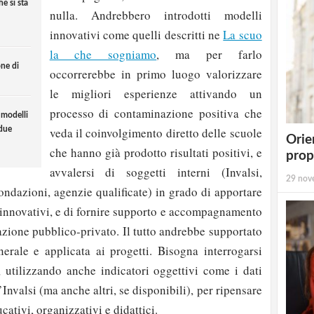
e si sta
nulla. Andrebbero introdotti modelli
innovativi come quelli descritti ne
La scuo
la che sogniamo
, ma per farlo
one di
occorrerebbe in primo luogo valorizzare
le migliori esperienze attivando un
processo di contaminazione positiva che
 modelli
veda il coinvolgimento diretto delle scuole
 due
Orie
che hanno già prodotto risultati positivi, e
prop
avvalersi di soggetti interni (Invalsi,
29 nov
 fondazioni, agenzie qualificate) in grado di apportare
nnovativi, e di fornire supporto e accompagnamento
azione pubblico-privato. Il tutto andrebbe supportato
erale e applicata ai progetti. Bisogna interrogarsi
e, utilizzando anche indicatori oggettivi come i dati
Invalsi (ma anche altri, se disponibili), per ripensare
cativi, organizzativi e didattici.