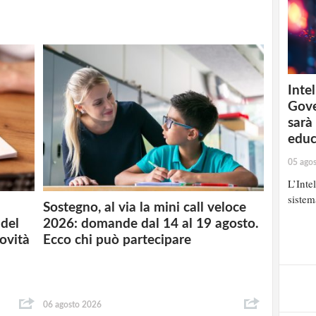
Intel
Gove
sarà
educ
05 ago
L’Inte
sistem
Sostegno, al via la mini call veloce
del
2026: domande dal 14 al 19 agosto.
novità
Ecco chi può partecipare
06 agosto 2026