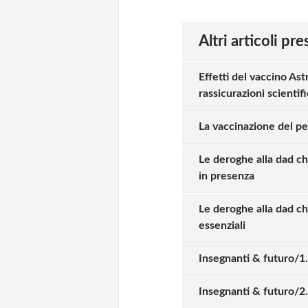
Altri articoli pr
Effetti del vaccino As
rassicurazioni scientif
La vaccinazione del pe
Le deroghe alla dad ch
in presenza
Le deroghe alla dad che
Solo gli utenti regi
essenziali
Effettua il
o
Login
Insegnanti & futuro/1.
Insegnanti & futuro/2.