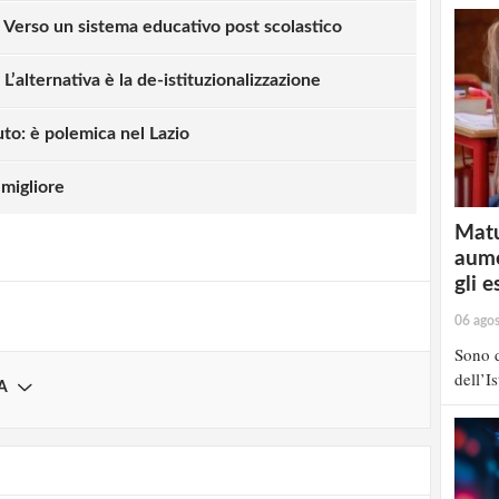
 Verso un sistema educativo post scolastico
L’alternativa è la de-istituzionalizzazione
uto: è polemica nel Lazio
i
1
 migliore
l personale sanitario e dei docenti di andare
Matu
compagni BES, si risolverebbe anche il
aume
un piccolo gruppo per l’inclusione. Mi
gli e
sione impopolare, in quanto la scuola è di
06 ago
ategorie”, ma, dato che hanno deciso di non
so anno, abbiamo scelta?
Sono d
dell’I
A