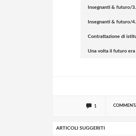
oppure accedi via
Insegnanti & futuro/3.
Insegnanti & futuro/4. 
Contrattazione di istit
Susanna Bianchin
lunedì 15 marzo 202
Una volta il futuro era
Se si permettesse ai figli de
in presenza assieme ai loro 
problema della creazione di 
rendo conto che sia una deci
tutti e non solo di “certe c
chiudere tutto come lo scor
COMMENT
1
ARTICOLI SUGGERITI