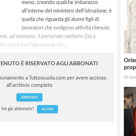
o il
meno, creando qualche imbarazzo
e Bes in
all’interno del ministero dell’istruzione, è
quella che riguarda gli alunni figli di
lavoratori che svolgono attività ritenute
me, ad esempio, il personale sanitario.Già a
icazioni per l’attuazione del...
Orie
ENUTO È RISERVATO AGLI ABBONATI
prop
bbonamento a Tuttoscuola.com per avere accesso
29 nov
all'archivio completo
ABBONATI
Sei già abbonato?
ACCEDI