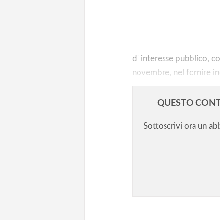
Le deroghe alla dad che dividon
mondo della scuola/1: disabili 
presenza
di interesse pubblico, co
novembre, nel fornire ind
QUESTO CONT
Sottoscrivi ora un a