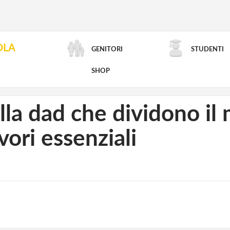
OLA
GENITORI
STUDENTI
RICERCA AVANZATA
SHOP
lla dad che dividono il
vori essenziali