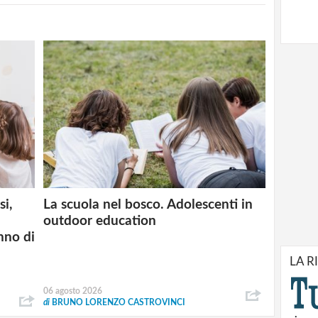
si,
La scuola nel bosco. Adolescenti in
outdoor education
nno di
LA R
06 agosto 2026
di
BRUNO LORENZO CASTROVINCI